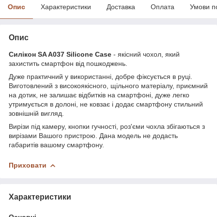
Опис
Характеристики
Доставка
Оплата
Умови п
Опис
Силікон SA A037 Silicone Case
- якісний чохол, який
захистить смартфон від пошкоджень.
Дуже практичний у використанні, добре фіксується в руці.
Виготовлений з високоякісного, щільного матеріалу, приємний
на дотик, не залишає відбитків на смартфоні, дуже легко
утримується в долоні, не ковзає і додає смартфону стильний
зовнішній вигляд.
Вирізи під камеру, кнопки гучності, роз'єми чохла збігаються з
вирізами Вашого пристрою. Дана модель не додасть
габаритів вашому смартфону.
Приховати
Характеристики
Основні