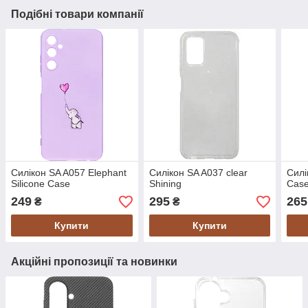
Подібні товари компанії
Силікон SA A057 Elephant
Силікон SA A037 clear
Силі
Silicone Case
Shining
Cas
249
295
265
₴
₴
Купити
Купити
Акційні пропозиції та новинки