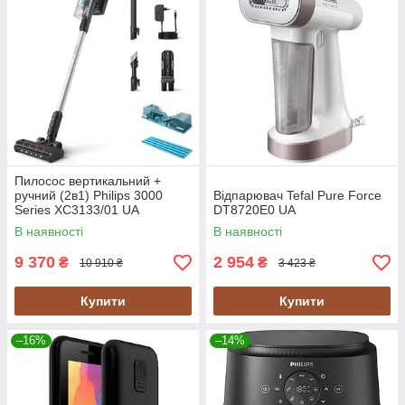
Пилосос вертикальний +
ручний (2в1) Philips 3000
Відпарювач Tefal Pure Force
Series XC3133/01 UA
DT8720E0 UA
В наявності
В наявності
9 370
2 954
₴
₴
10 910 ₴
3 423 ₴
Купити
Купити
–16%
–14%