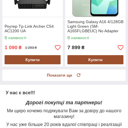
Samsung Galaxy A16 4/128GB
Роутер Tp-Link Archer C54
Light Green (SM-
AC1200 UA
A165FLGBEUС) No Adapter
UA UCRF
В наявності
В наявності
1 090
7 899
₴
₴
1 293 ₴
Купити
Купити
Показати ще
У нас є все!!!
Дорогі покупці та партнери!
Ми щиро хочемо подякувати Вам за довіру до нашого
магазину!
У нас уже більше 20 років вдалої співпраці і реалізації