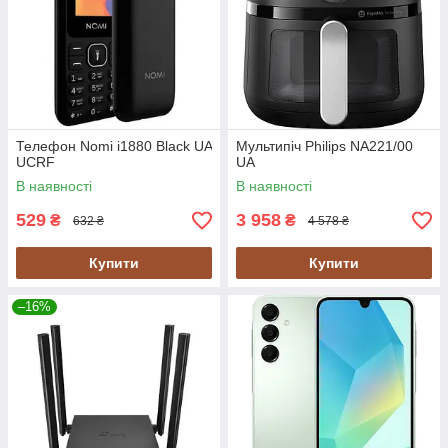
Телефон Nomi i1880 Black UA
Мультипіч Philips NA221/00
UCRF
UA
В наявності
В наявності
529
3 958
₴
₴
632 ₴
4 578 ₴
Купити
Купити
–16%