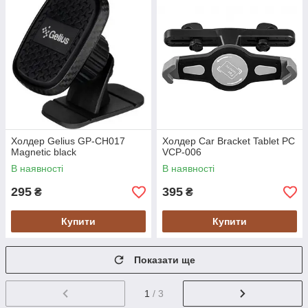
Холдер Gelius GP-CH017
Холдер Car Bracket Tablet PC
Magnetic black
VCP-006
В наявності
В наявності
295
395
₴
₴
Купити
Купити
Показати ще
1
/ 3