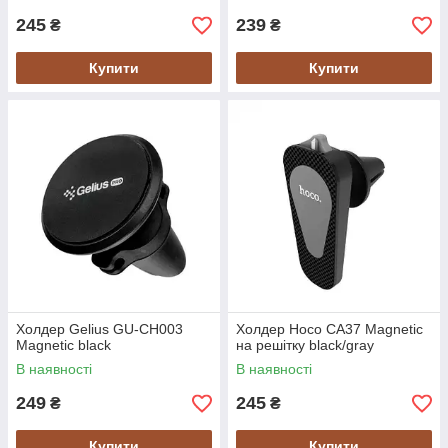
245
239
₴
₴
Купити
Купити
Холдер Gelius GU-CH003
Холдер Hoco CA37 Magnetic
Magnetic black
на решітку black/gray
В наявності
В наявності
249
245
₴
₴
Купити
Купити