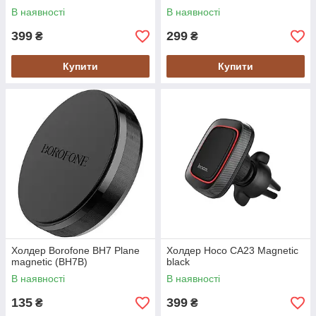
В наявності
В наявності
399
299
₴
₴
Купити
Купити
Холдер Borofone BH7 Plane
Холдер Hoco CA23 Magnetic
magnetic (BH7B)
black
В наявності
В наявності
135
399
₴
₴