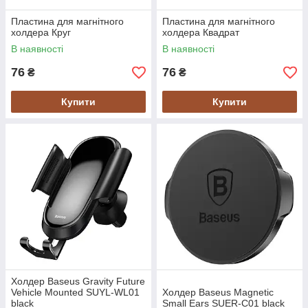
Пластина для магнітного
Пластина для магнітного
холдера Круг
холдера Квадрат
В наявності
В наявності
76
76
₴
₴
Купити
Купити
Холдер Baseus Gravity Future
Vehicle Mounted SUYL-WL01
Холдер Baseus Magnetic
black
Small Ears SUER-C01 black