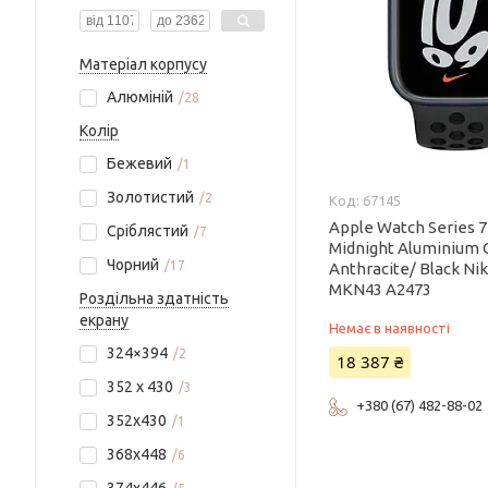
Матеріал корпусу
Алюміній
28
Колір
Бежевий
1
Золотистий
2
67145
Apple Watch Series
Сріблястий
7
Midnight Aluminium 
Чорний
17
Anthracite/ Black Ni
MKN43 A2473
Роздільна здатність
екрану
Немає в наявності
324×394
2
18 387 ₴
352 x 430
3
+380 (67) 482-88-02
352х430
1
368x448
6