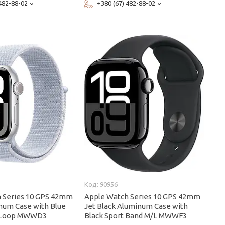
 482-88-02
+380 (67) 482-88-02
90956
 Series 10 GPS 42mm
Apple Watch Series 10 GPS 42mm
inum Case with Blue
Jet Black Aluminum Case with
t Loop MWWD3
Black Sport Band M/L MWWF3