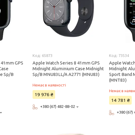
65873
73534
 7 41mm GPS
Apple Watch Series 8 41mm GPS
Apple Watc
Case
Midnight Aluminium Case Midnight
Midnight Al
ke Sp/B
Sp/B MNU83LL/A A2771 (MNU83)
Sport Band 
(MNT83)
Немає в наявності
Немає в наявн
19 976 ₴
14 781 ₴
+380 (67) 482-88-02
+380 (67)