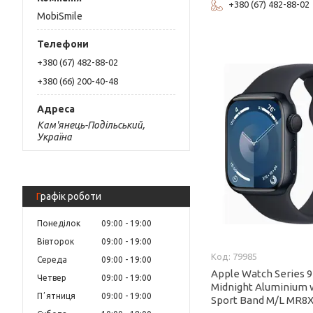
+380 (67) 482-88-02
MobiSmile
+380 (67) 482-88-02
+380 (66) 200-40-48
Кам'янець-Подільський,
Україна
Графік роботи
Понеділок
09:00
19:00
Вівторок
09:00
19:00
79985
Середа
09:00
19:00
Apple Watch Series
Четвер
09:00
19:00
Midnight Aluminium 
Пʼятниця
09:00
19:00
Sport Band M/L MR8