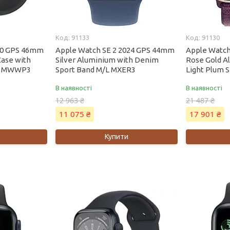
91133
91130
 10 GPS 46mm
Apple Watch SE 2 2024 GPS 44mm
Apple Watch
Case with
Silver Aluminium with Denim
Rose Gold A
/M MWWP3
Sport Band M/L MXER3
Light Plum
В наявності
В наявності
12 963 ₴
21 487 ₴
11 075 ₴
17 901 ₴
Купити