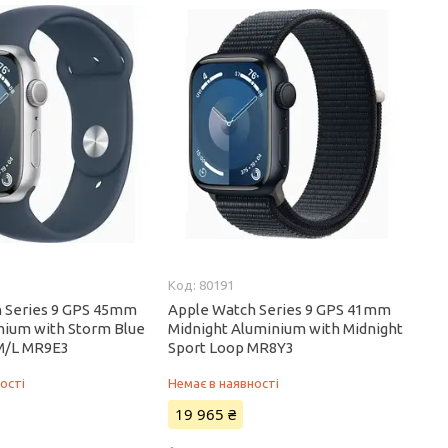
80191
 Series 9 GPS 45mm
Apple Watch Series 9 GPS 41mm
inium with Storm Blue
Midnight Aluminium with Midnight
M/L MR9E3
Sport Loop MR8Y3
ості
Немає в наявності
19 965 ₴