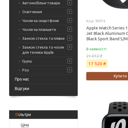
Автомобільні товари
Освітлення
Чохли на смартфони
90974
Apple Watch Series
Чохли на планшети
Jet Black Aluminum 
Захисні стекла та плівки
Black Sport Band S
Захисні стекла та чохли
В наявності
для техніки Apple
21 012 ₴
Група
17 520 ₴
Роз
Купити
Про нас
Відгуки
Фільтри
Ціна