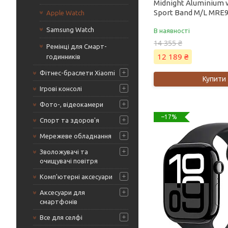
Midnight Aluminium 
Sport Band M/L MRE
Apple Watch
Samsung Watch
В наявності
14 355 ₴
Ремінці для Смарт-
12 189 ₴
годинників
Фітнес-браслети Xiaomi
Купити
Ігрові консолі
Фото-, відеокамери
–17%
Спорт та здоров'я
Мережеве обладнання
Зволожувачі та
очищувачі повітря
Комп'ютерні аксесуари
Аксесуари для
смартфонів
Все для селфі