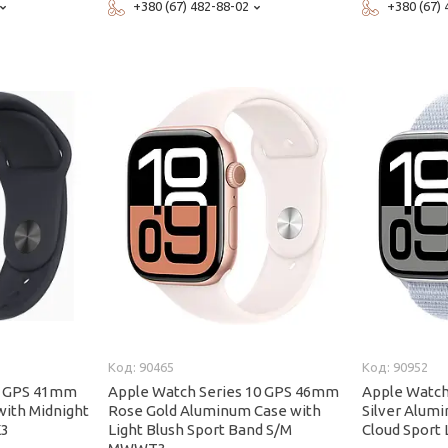
+380 (67) 482-88-02
+380 (67)
90465
90952
 9 GPS 41mm
Apple Watch Series 10 GPS 46mm
Apple Watch
with Midnight
Rose Gold Aluminum Case with
Silver Alum
X3
Light Blush Sport Band S/M
Cloud Spor