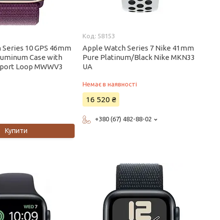
58153
 Series 10 GPS 46mm
Apple Watch Series 7 Nike 41mm
luminum Case with
Pure Platinum/Black Nike MKN33
 Sport Loop MWWV3
UA
Немає в наявності
16 520 ₴
+380 (67) 482-88-02
Купити