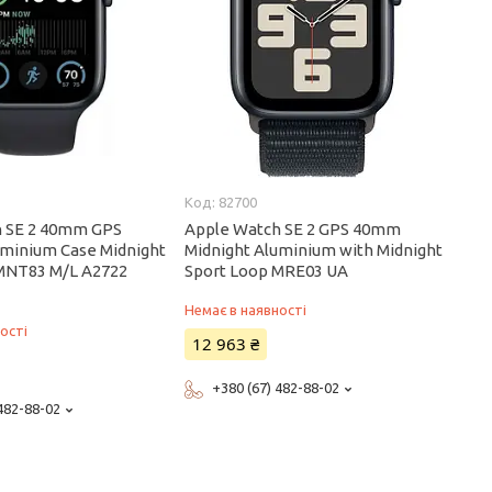
82700
h SE 2 40mm GPS
Apple Watch SE 2 GPS 40mm
uminium Case Midnight
Midnight Aluminium with Midnight
MNT83 M/L A2722
Sport Loop MRE03 UA
Немає в наявності
ості
12 963 ₴
+380 (67) 482-88-02
 482-88-02