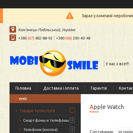
Зараз у компанії неробочи
Кам'янець-Подільський, Україна
+380
(67)
482-88-02
+380
(66)
200-40-48
У нас є все!!!
Головна
Доставка і оплата
Гарантія
Контак
Apple Watch
Товари та послуги
Смартфоны и телефоны
Телефони (кнопка)