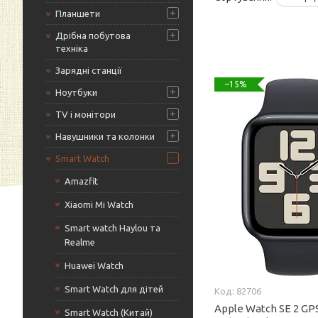
Планшети
Дрібна побутова
техніка
Зарядні станції
–15%
Ноутбуки
TV і монітори
Навушники та колонки
Smart Watch
Amazfit
Xiaomi Mi Watch
Smart watch Haylou та
Realme
Huawei Watch
Smart Watch для дітей
82706
Apple Watch SE 2 G
Smart Watch (Китай)