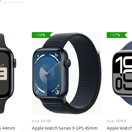
–16%
–17%
80186
90958
PS 44mm
Apple Watch Series 9 GPS 45mm
Apple Watch