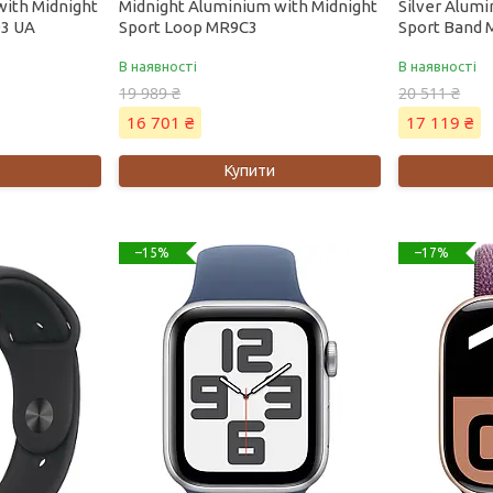
with Midnight
Midnight Aluminium with Midnight
Silver Alum
93 UA
Sport Loop MR9C3
Sport Band
В наявності
В наявності
19 989 ₴
20 511 ₴
16 701 ₴
17 119 ₴
Купити
–15%
–17%