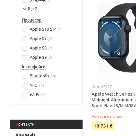
374x446
5
Ще 2
Процесор
Apple S10 SiP
11
Apple S7
2
Apple S8
9
Apple S9
6
Інтерфейси
Bluetooth
28
NFC
28
82127
Apple Watch Series
Wi-Fi
28
Midnight Aluminium 
Sport Band S/M MR8
Немає в наявності
Контакти
18 731 ₴