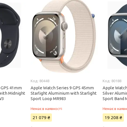
80448
80188
 9 GPS 41mm
Apple Watch Series 9 GPS 45mm
Apple Watch
with Midnight
Starlight Aluminium with Starlight
Silver Alum
W3
Sport Loop MR983
Sport Band 
Немає в наявності
Немає в наявн
21 079 ₴
19 208 ₴