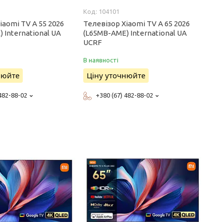
104101
iaomi TV A 55 2026
Телевізор Xiaomi TV A 65 2026
 International UA
(L65MB-AME) International UA
UCRF
В наявності
нюйте
Ціну уточнюйте
 482-88-02
+380 (67) 482-88-02