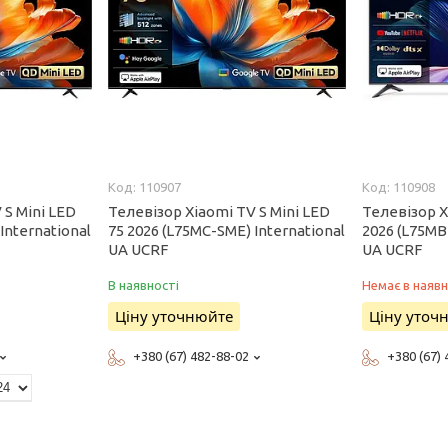
110907
110908
 S Mini LED
Телевізор Xiaomi TV S Mini LED
Телевізор X
International
75 2026 (L75MC-SME) International
2026 (L75MB
UA UCRF
UA UCRF
В наявності
Немає в наявн
Ціну уточнюйте
Ціну уточ
+380 (67) 482-88-02
+380 (67)