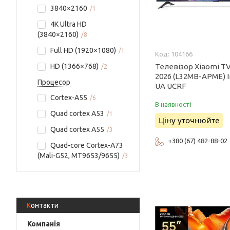
3840×2160
1
4K Ultra HD
(3840×2160)
8
Full HD (1920×1080)
1
104166
HD (1366×768)
Телевізор Xiaomi TV
2
2026 (L32MB-APME) I
Процесор
UA UCRF
Cortex-A55
6
В наявності
Quad cortex A53
1
Ціну уточнюйте
Quad cortex A55
3
+380 (67) 482-88-02
Quad-core Cortex-A73
(Mali-G52, MT9653/9655)
3
Контакти