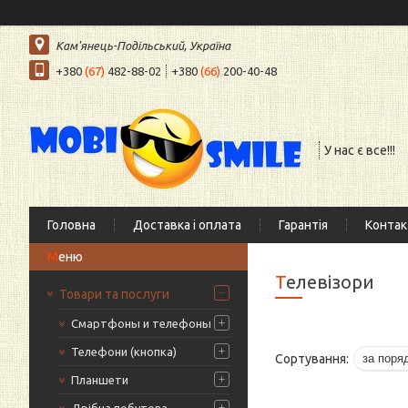
Кам'янець-Подільський, Україна
+380
(67)
482-88-02
+380
(66)
200-40-48
У нас є все!!!
Головна
Доставка і оплата
Гарантія
Контак
Телевізори
Товари та послуги
Смартфоны и телефоны
Телефони (кнопка)
Планшети