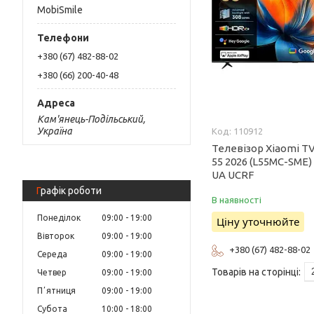
MobiSmile
+380 (67) 482-88-02
+380 (66) 200-40-48
Кам'янець-Подільський,
Україна
110912
Телевізор Xiaomi TV
55 2026 (L55MC-SME) 
UA UCRF
Графік роботи
В наявності
Понеділок
09:00
19:00
Ціну уточнюйте
Вівторок
09:00
19:00
+380 (67) 482-88-02
Середа
09:00
19:00
Четвер
09:00
19:00
Пʼятниця
09:00
19:00
Субота
10:00
18:00