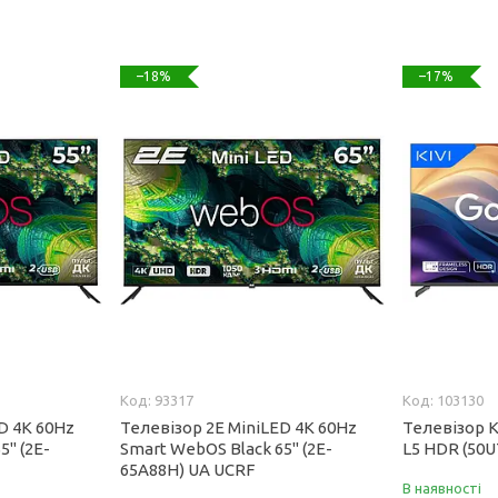
–18%
–17%
93317
103130
D 4K 60Hz
Телевізор 2E MiniLED 4K 60Hz
Телевізор K
5" (2E-
Smart WebOS Black 65" (2E-
L5 HDR (50
65A88H) UA UCRF
В наявності