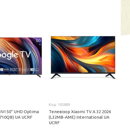
105889
IVI 50'' UHD Optima
Телевізор Xiaomi TV A 32 2026
U710QB) UA UCRF
(L32MB-AME) International UA
UCRF