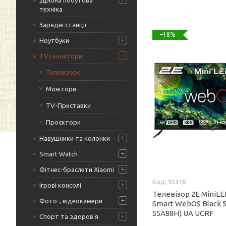
Дрібна побутова
техніка
Зарядні станції
–18%
Ноутбуки
TV і монітори
Телевізори
Монітори
TV-Приставки
Проєктори
Навушники та колонки
Smart Watch
Фітнес-браслети Xiaomi
93316
Ігрові консолі
Телевізор 2E MiniLE
Фото-, відеокамери
Smart WebOS Black 5
55A88H) UA UCRF
Спорт та здоров'я