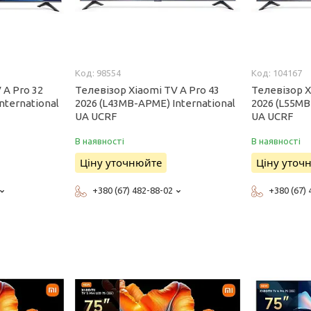
98554
104167
 A Pro 32
Телевізор Xiaomi TV A Pro 43
Телевізор X
nternational
2026 (L43MB-APME) International
2026 (L55MB
UA UCRF
UA UCRF
В наявності
В наявності
Ціну уточнюйте
Ціну уточ
+380 (67) 482-88-02
+380 (67)