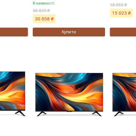
В наявності
18 053 ₴
36 829 ₴
15 023 ₴
30 058 ₴
Купити