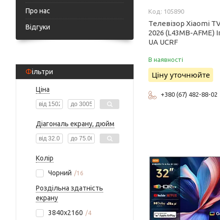
Про нас
105890
Телевізор Xiaomi TV
Відгуки
2026 (L43MB-AFME) I
UA UCRF
В наявності
Фільтри
Ціну уточнюйте
Ціна
+380 (67) 482-88-02
Діагональ екрану, дюйм
Колір
Чорний
16
Роздільна здатність
екрану
3840x2160
4