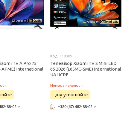
110909
iaomi TV A Pro 75
Телевізор Xiaomi TV S Mini LED
-APME) International
65 2026 (L65MC-SME) International
UA UCRF
ості
Немає в наявності
нюйте
Ціну уточнюйте
 482-88-02
+380 (67) 482-88-02