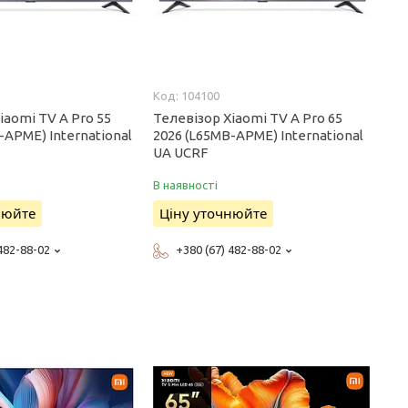
104100
iaomi TV A Pro 55
Телевізор Xiaomi TV A Pro 65
-APME) International
2026 (L65MB-APME) International
UA UCRF
В наявності
нюйте
Ціну уточнюйте
 482-88-02
+380 (67) 482-88-02