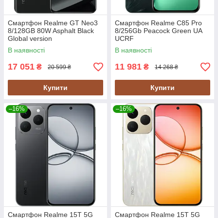
Смартфон Realme GT Neo3
Смартфон Realme C85 Pro
8/128GB 80W Asphalt Black
8/256Gb Peacock Green UA
Global version
UCRF
В наявності
В наявності
17 051
11 981
₴
₴
20 599 ₴
14 268 ₴
Купити
Купити
–16%
–16%
Смартфон Realme 15T 5G
Смартфон Realme 15T 5G