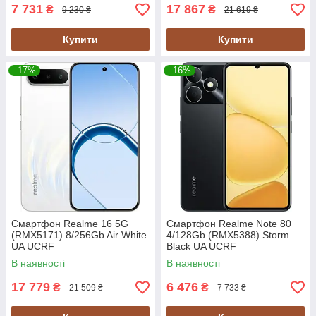
7 731
17 867
₴
₴
9 230 ₴
21 619 ₴
Купити
Купити
–17%
–16%
Смартфон Realme 16 5G
Смартфон Realme Note 80
(RMX5171) 8/256Gb Air White
4/128Gb (RMX5388) Storm
UA UCRF
Black UA UCRF
В наявності
В наявності
17 779
6 476
₴
₴
21 509 ₴
7 733 ₴