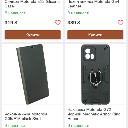
Силікон Motorola E13 Silicone
Чохол-книжка Motorola G54
Case
Leather
В наявності
В наявності
319
389
₴
₴
Купити
Купити
Накладка Motorola G72
Чохол-книжка Motorola
Чорний Magnetic Armor Ring
G05/E15 black Shell
Honor
В наявності
В наявності