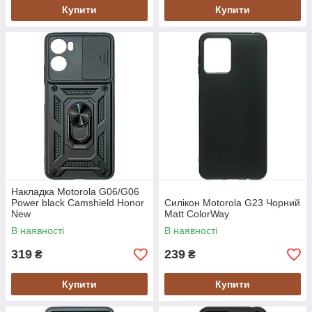
Купити
Купити
Накладка Motorola G06/G06
Power black Camshield Honor
Силікон Motorola G23 Чорний
New
Matt ColorWay
В наявності
В наявності
319
239
₴
₴
Купити
Купити