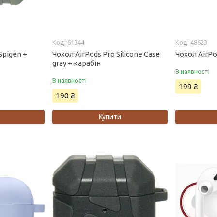
61344
48623
Spigen +
Чохол AirPods Pro Silicone Case
Чохол AirPod
gray + карабін
В наявності
В наявності
199 ₴
190 ₴
Купити