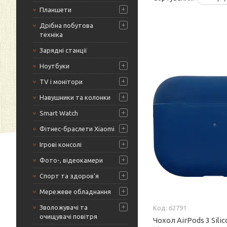
Планшети
Дрібна побутова
техніка
Зарядні станції
Ноутбуки
TV і монітори
Навушники та колонки
Smart Watch
Фітнес-браслети Xiaomi
Ігрові консолі
Фото-, відеокамери
Спорт та здоров'я
Мережеве обладнання
Зволожувачі та
62791
очищувачі повітря
Чохол AirPods 3 Sili