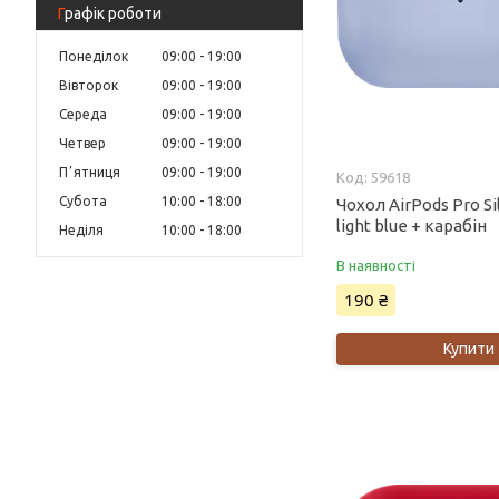
Графік роботи
Понеділок
09:00
19:00
Вівторок
09:00
19:00
Середа
09:00
19:00
Четвер
09:00
19:00
Пʼятниця
09:00
19:00
59618
Субота
10:00
18:00
Чохол AirPods Pro Si
light blue + карабін
Неділя
10:00
18:00
В наявності
190 ₴
Купити