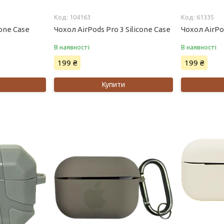
104163
61335
cone Case
Чохол AirPods Pro 3 Silicone Case
Чохол AirPod
В наявності
В наявності
199 ₴
199 ₴
Купити