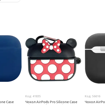
41835
56616
cone Case
Чохол AirPods Pro Silicone Case
Чохол AirPod