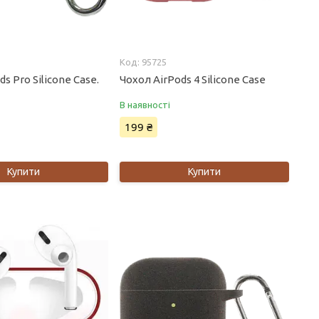
95725
s Pro Silicone Case.
Чохол AirPods 4 Silicone Case
В наявності
199 ₴
Купити
Купити