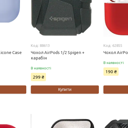
88613
62855
licone Case
Чохол AirPods 1/2 Spigen +
Чохол AirPo
карабін
В наявності
В наявності
190 ₴
299 ₴
Купити