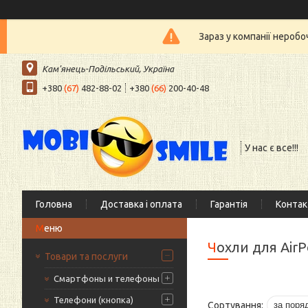
Зараз у компанії нероб
Кам'янець-Подільський, Україна
+380
(67)
482-88-02
+380
(66)
200-40-48
У нас є все!!!
Головна
Доставка і оплата
Гарантія
Контак
Чохли для Air
Товари та послуги
Смартфоны и телефоны
Телефони (кнопка)