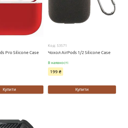
53571
ds Pro Silicone Case
Чохол AirPods 1/2 Silicone Case
В наявності
199 ₴
Купити
Купити