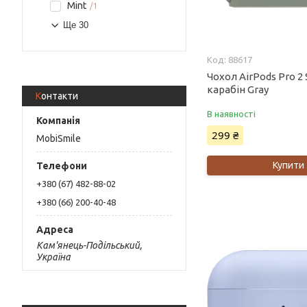
Mint
1
Ще 30
88617
Чохол AirPods Pro 2 
карабін Gray
Контакти
В наявності
299 ₴
MobiSmile
Купити
+380 (67) 482-88-02
+380 (66) 200-40-48
Кам'янець-Подільський,
Україна