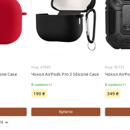
67843
95733
cone Case
Чохол AirPods Pro 2 Silicone Case
Чохол AirPo
В наявності
В наявності
190 ₴
349 ₴
Купити