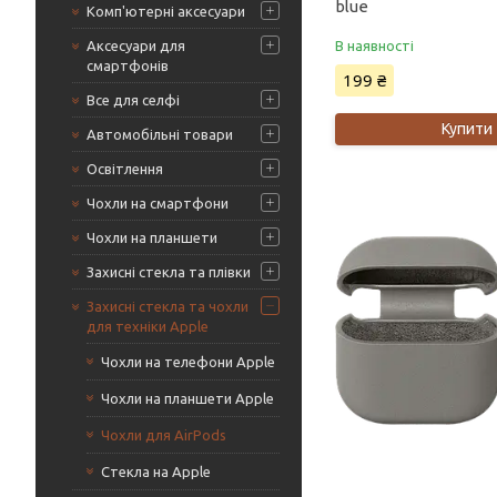
blue
Комп'ютерні аксесуари
Аксесуари для
В наявності
смартфонів
199 ₴
Все для селфі
Купити
Автомобільні товари
Освітлення
Чохли на смартфони
Чохли на планшети
Захисні стекла та плівки
Захисні стекла та чохли
для техніки Apple
Чохли на телефони Apple
Чохли на планшети Apple
Чохли для AirPods
Стекла на Apple