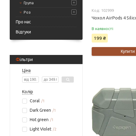
Група
102999
Роз
Чохол AirPods 4 Sili
Про нас
В наявності
Відгуки
199 ₴
Купити
Фільтри
Ціна
Колір
Coral
1
Dark Green
1
Hot green
1
Light Violet
2