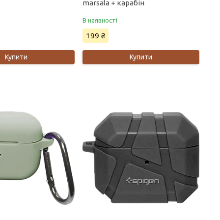
marsala + карабін
В наявності
199 ₴
Купити
Купити