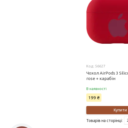
56627
Чохол AirPods 3 Sili
rose + карабін
В наявності
199 ₴
Купити