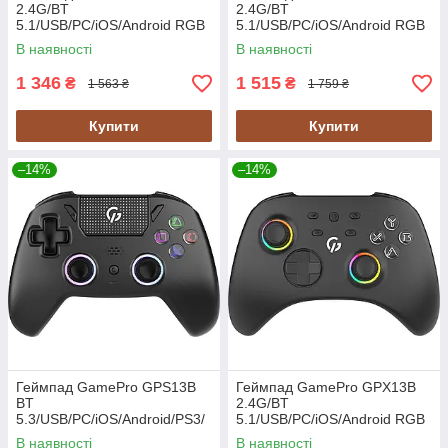
2.4G/BT
2.4G/BT
5.1/USB/PC/iOS/Android RGB
5.1/USB/PC/iOS/Android RGB
Transparent (GPX13T) UA
White (GPX13W) UA
В наявності
В наявності
1 346
1 515
₴
₴
1 563 ₴
1 759 ₴
Купити
Купити
–14%
–14%
Геймпад GamePro GPS13B
Геймпад GamePro GPX13B
BT
2.4G/BT
5.3/USB/PC/iOS/Android/PS3/
5.1/USB/PC/iOS/Android RGB
PS4 RGB Black (GPS13B) UA
Black (GPX13B) UA
В наявності
В наявності