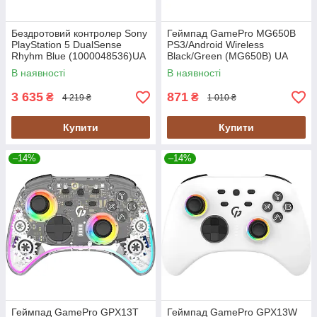
Бездротовий контролер Sony
Геймпад GamePro MG650B
PlayStation 5 DualSense
PS3/Android Wireless
Rhyhm Blue (1000048536)UA
Black/Green (MG650B) UA
В наявності
В наявності
3 635
871
₴
₴
4 219 ₴
1 010 ₴
Купити
Купити
–14%
–14%
Геймпад GamePro GPX13T
Геймпад GamePro GPX13W