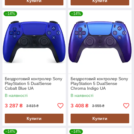
Купити
Купити
–14%
–14%
Бездротовий контролер Sony
Бездротовий контролер Sony
PlayStation 5 DualSense
PlayStation 5 DualSense
Cobalt Blue UA
Chroma Indigo UA
В наявності
В наявності
3 287
3 408
₴
₴
3 815 ₴
3 955 ₴
Купити
Купити
–14%
–14%