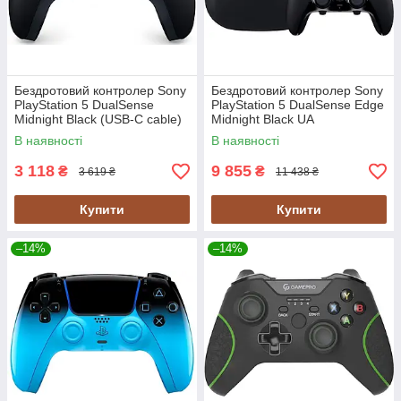
Бездротовий контролер Sony
Бездротовий контролер Sony
PlayStation 5 DualSense
PlayStation 5 DualSense Edge
Midnight Black (USB-C cable)
Midnight Black UA
(9827696) UA
(1000045048)
В наявності
В наявності
3 118
9 855
₴
₴
3 619 ₴
11 438 ₴
Купити
Купити
–14%
–14%