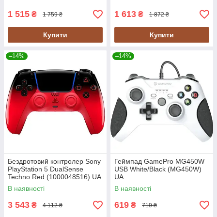
1 515
1 613
₴
₴
1 759 ₴
1 872 ₴
Купити
Купити
–14%
–14%
Бездротовий контролер Sony
Геймпад GamePro MG450W
PlayStation 5 DualSense
USB White/Black (MG450W)
Techno Red (1000048516) UA
UA
В наявності
В наявності
3 543
619
₴
₴
4 112 ₴
719 ₴