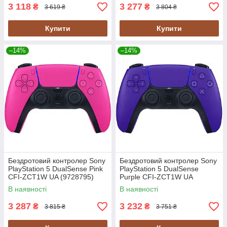
3 118
3 277
₴
₴
3 619 ₴
3 804 ₴
Купити
Купити
–14%
–14%
Бездротовий контролер Sony
Бездротовий контролер Sony
PlayStation 5 DualSense Pink
PlayStation 5 DualSense
CFI-ZCT1W UA (9728795)
Purple CFI-ZCT1W UA
(9729297)
В наявності
В наявності
3 287
3 232
₴
₴
3 815 ₴
3 751 ₴