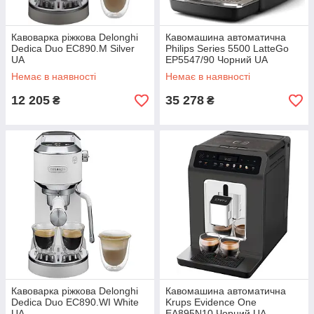
Кавоварка ріжкова Delonghi
Кавомашина автоматична
Dedica Duo EC890.M Silver
Philips Series 5500 LatteGo
UA
EP5547/90 Чорний UA
Немає в наявності
Немає в наявності
12 205
35 278
₴
₴
Кавоварка ріжкова Delonghi
Кавомашина автоматична
Dedica Duo EC890.WI White
Krups Evidence One
UA
EA895N10 Чорний UA