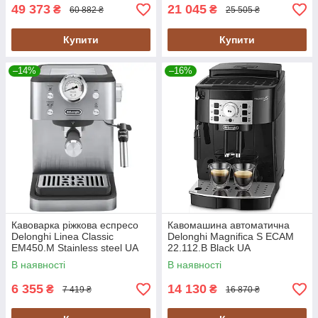
49 373
21 045
₴
₴
60 882 ₴
25 505 ₴
Купити
Купити
–14%
–16%
Кавоварка ріжкова еспресо
Кавомашина автоматична
Delonghi Linea Classic
Delonghi Magnifica S ECAM
EM450.M Stainless steel UA
22.112.B Black UA
В наявності
В наявності
6 355
14 130
₴
₴
7 419 ₴
16 870 ₴