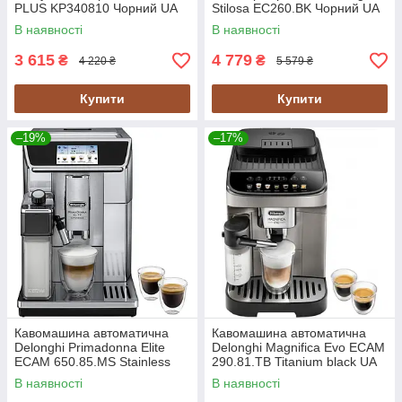
PLUS KP340810 Чорний UA
Stilosa EC260.BK Чорний UA
В наявності
В наявності
3 615
4 779
₴
₴
4 220 ₴
5 579 ₴
Купити
Купити
–19%
–17%
Кавомашина автоматична
Кавомашина автоматична
Delonghi Primadonna Elite
Delonghi Magnifica Evo ECAM
ECAM 650.85.MS Stainless
290.81.TB Titanium black UA
steel/black UA
В наявності
В наявності