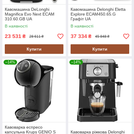
Кавомашина DeLonghi
Кавомашина Delonghi Eletta
Magnifica Evo Next ECAM
Explore ECAM450.65.G
310.60.GB UA
Графіт UA
В наявності
В наявності
23 531
37 334
₴
₴
28 611 ₴
45 848 ₴
Купити
Купити
–14%
–14%
Кавоварка еспресо
капсульна Krups GENIO S
Кавоварка ріжкова Delonghi