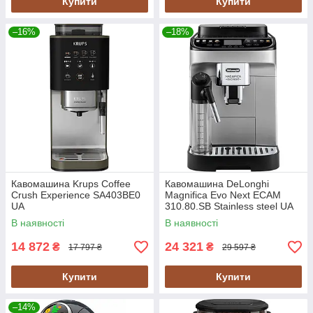
Купити
Купити
–16%
–18%
Кавомашина Krups Coffee
Кавомашина DeLonghi
Crush Experience SA403BE0
Magnifica Evo Next ECAM
UA
310.80.SB Stainless steel UA
В наявності
В наявності
14 872
24 321
₴
₴
17 797 ₴
29 597 ₴
Купити
Купити
–14%