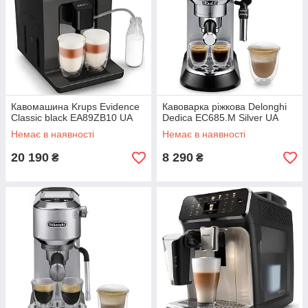
Кавомашина Krups Evidence
Кавоварка ріжкова Delonghi
Classic black EA89ZB10 UA
Dedica EC685.M Silver UA
Немає в наявності
Немає в наявності
20 190
8 290
₴
₴