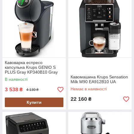
Кавоварка еспресо
капсульна Krups GENIO S
PLUS Gray KP340B10 Gray
UA
Кавомашина Krups Sensation
В наявності
Milk M90 EA912B10 UA
3 538
Немає в наявності
₴
4 130 ₴
22 160
₴
Купити