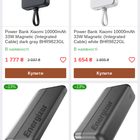
Power Bank Xiaomi 10000mAh
Power Bank Xiaomi 10000mAh
33W Magnetic (Integrated
33W Magnetic (Integrated
Cable) dark gray BHR9823GL
Cable) white BHR9822GL
(WPB1007MI) UA
(WPB1007MI) UA
В наявності
В наявності
1 777
1 654
₴
₴
2 037 ₴
1 895 ₴
Купити
Купити
–13%
–13%