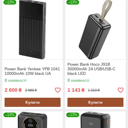
–13%
–13%
Power Bank Hoco J91B
Power Bank Yenkee YPB 1041
30000mAh 2A USB/USB-C
10000mAh 10W black UA
black LED
В наявності
В наявності
2 600
1 143
₴
₴
2 980 ₴
1 310 ₴
Купити
Купити
–13%
–13%