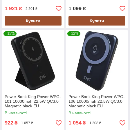
1 921
1 099
₴
₴
2 201 ₴
Купити
Купити
–13%
–13%
Power Bank King Power WPG-
Power Bank King Power WPG-
101 10000mah 22.5W QC3.0
106 10000mah 22.5W QC3.0
Magnetic black EU
Magnetic black EU
В наявності
В наявності
922
1 054
₴
₴
1 057 ₴
1 208 ₴