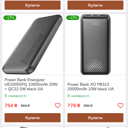
Купити
Купити
–13%
–13%
Power Bank Energizer
UE10055PQ 10000mAh 20W
Power Bank XO PB313
+ QC22.5W black UA
20000mAh 10W black UA
В наявності
В наявності
754
776
₴
₴
864 ₴
890 ₴
Купити
Купити