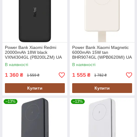
Power Bank Xiaomi Redmi
Power Bank Xiaomi Magnetic
20000mAh 18W black
6000mAh 15W tan
VXN4304GL (PB200LZM) UA
BHR9074GL (WPB0620MI) UA
В наявності
В наявності
1 360
1 555
₴
₴
1 559 ₴
1 782 ₴
Купити
Купити
–13%
–13%