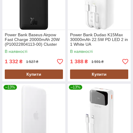
Power Bank Baseus Airpow
Power Bank Dudao K15Max
Fast Charge 20000mAh 20W
30000mAh 22.5W PD LED 2 in
(P10022804113-00) Cluster
1 White UA
Black UA
В наявності
В наявності
1 332
1 388
₴
₴
1 527 ₴
1 591 ₴
Купити
Купити
–13%
–13%