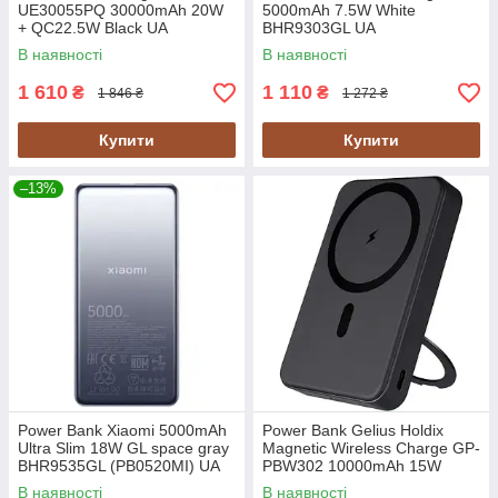
UE30055PQ 30000mAh 20W
5000mAh 7.5W White
+ QC22.5W Black UA
BHR9303GL UA
В наявності
В наявності
1 610
1 110
₴
₴
1 846 ₴
1 272 ₴
Купити
Купити
–13%
Power Bank Xiaomi 5000mAh
Power Bank Gelius Holdix
Ultra Slim 18W GL space gray
Magnetic Wireless Charge GP-
BHR9535GL (PB0520MI) UA
PBW302 10000mAh 15W
Black UA UCRF
В наявності
В наявності