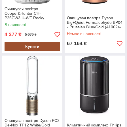
Очищувач повітря
Cooper&Hunter CH-
P26CW3IU-WF Rocky
Очищувач повітря Dyson
Mountains Piedmont White UA
Big+Quiet Formaldehyde BP04
В наявності
- Prussian Blue/Gold (410624-
01) EU
4 277
Немає в наявності
₴
5 070 ₴
67 164
₴
Купити
Очищувач повітря Dyson PC2
De-Nox TP12 White/Gold
Кліматичний комплекс Philips