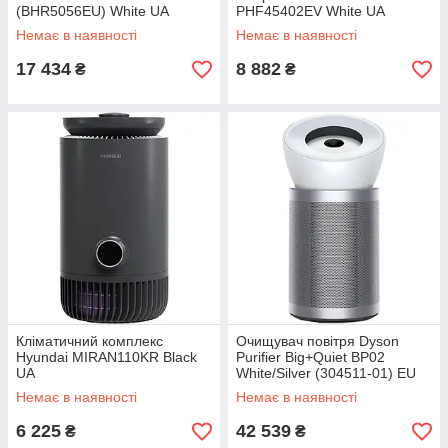
(BHR5056EU) White UA
PHF45402EV White UA
Немає в наявності
Немає в наявності
17 434
8 882
₴
₴
Кліматичний комплекс
Очищувач повітря Dyson
Hyundai MIRAN110KR Black
Purifier Big+Quiet BP02
UA
White/Silver (304511-01) EU
Немає в наявності
Немає в наявності
6 225
42 539
₴
₴