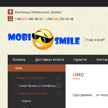
Кам'янець-Подільський, Україна
+380
(67)
482-88-02
+380
(66)
200-40-48
У нас є все!!!
Головна
Доставка і оплата
Гарантія
Контак
HMD
Товари та послуги
Смартфоны и телефоны
Телефони (кнопка)
Sigma