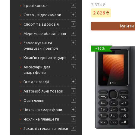
3 374 ₴
Ігрові консолі
2 826 ₴
Фото-, відеокамери
Спорт та здоров'я
Купити
Мережеве обладнання
Зволожувачі та
очищувачі повітря
–16%
Комп'ютерні аксесуари
Аксесуари для
смартфонів
Все для селфі
Автомобільні товари
Освітлення
Чохли на смартфони
Чохли на планшети
Захисні стекла та плівки