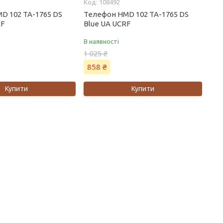
108492
D 102 TA-1765 DS
Телефон HMD 102 TA-1765 DS
RF
Blue UA UCRF
В наявності
1 025 ₴
858 ₴
Купити
Купити