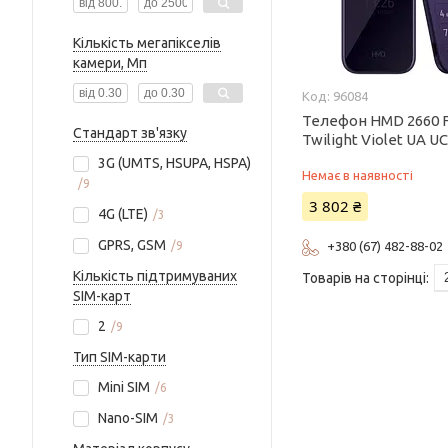
Кількість мегапікселів
камери, Мп
96084
Телефон HMD 2660 F
Стандарт зв'язку
Twilight Violet UA U
3G (UMTS, HSUPA, HSPA)
Немає в наявності
9
3 802 ₴
4G (LTE)
3
GPRS, GSM
9
+380 (67) 482-88-02
Кількість підтримуваних
SIM-карт
2
9
Тип SIM-карти
Mini SIM
6
Nano-SIM
3