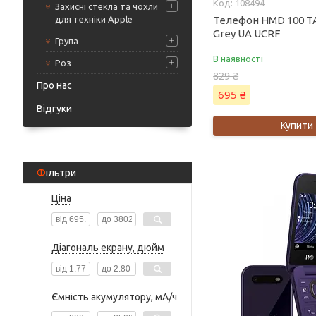
108494
Захисні стекла та чохли
для техніки Apple
Телефон HMD 100 T
Grey UA UCRF
Група
В наявності
Роз
829 ₴
Про нас
695 ₴
Відгуки
Купити
Фільтри
Ціна
Діагональ екрану, дюйм
Ємність акумулятору, мА/ч