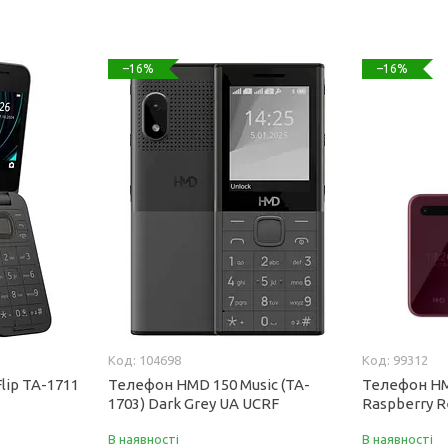
–16%
–16%
104698
99312
lip TA-1711
Телефон HMD 150 Music (TA-
Телефон HMD
1703) Dark Grey UA UCRF
Raspberry 
В наявності
В наявності