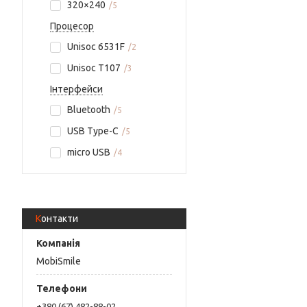
320×240
5
Процесор
Unisoc 6531F
2
Unisoc T107
3
Інтерфейси
Bluetooth
5
USB Type-C
5
micro USB
4
Контакти
MobiSmile
+380 (67) 482-88-02