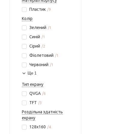
Матеріал корпусу
Пластик
9
Колір
Зелений
1
Синій
1
Сірий
2
Фіолетовий
1
Червоний
1
Ще 1
Тип екрану
QVGA
6
TFT
3
Роздільна здатність
екрану
128x160
4