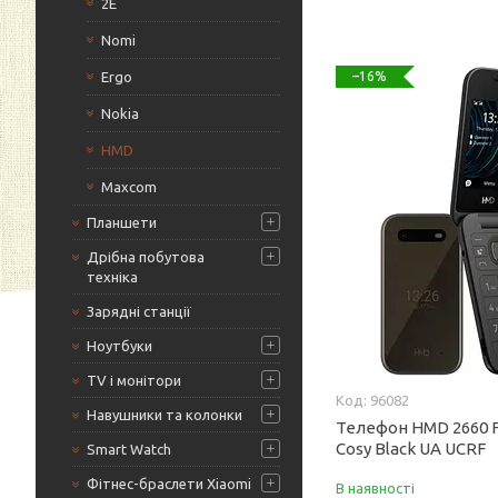
2Е
Nomi
Ergo
–16%
Nokia
HMD
Maxcom
Планшети
Дрібна побутова
техніка
Зарядні станції
Ноутбуки
TV і монітори
96082
Навушники та колонки
Телефон HMD 2660 F
Cosy Black UA UCRF
Smart Watch
Фітнес-браслети Xiaomi
В наявності