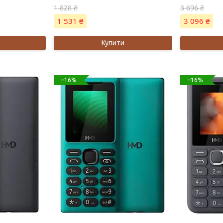
1 828 ₴
3 696 ₴
1 531 ₴
3 096 ₴
Купити
–16%
–16%