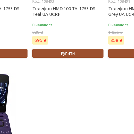
108493
108491
A-1753 DS
Телефон HMD 100 TA-1753 DS
Телефон HM
Teal UA UCRF
Grey UA UC
В наявності
В наявності
829 ₴
1 025 ₴
695 ₴
858 ₴
Купити