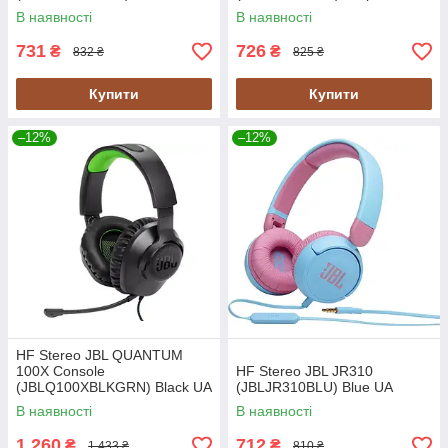
В наявності
В наявності
731
726
₴
₴
832 ₴
825 ₴
Купити
Купити
–12%
–12%
HF Stereo JBL QUANTUM
100X Console
HF Stereo JBL JR310
(JBLQ100XBLKGRN) Black UA
(JBLJR310BLU) Blue UA
В наявності
В наявності
1 260
712
₴
₴
1 433 ₴
810 ₴