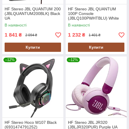
HF Stereo JBL QUANTUM 200
HF Stereo JBL QUANTUM
(JBLQUANTUM200BLK) Black
100P Console
UA
(JBLQ100PWHTBLU) White
UA
В наявності
В наявності
1 841
1 232
₴
₴
2 094 ₴
1 401 ₴
Купити
Купити
–12%
–12%
HF Stereo Hoco W107 Black
HF Stereo JBL JR320
(6931474791252)
(JBLJR320PUR) Purple UA