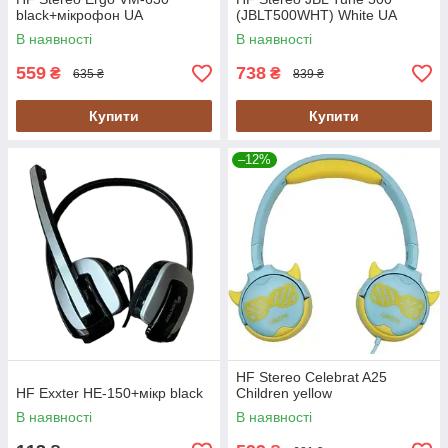
black+мікрофон UA
(JBLT500WHT) White UA
В наявності
В наявності
559
738
₴
₴
635 ₴
839 ₴
Купити
Купити
–12%
HF Stereo Celebrat A25
HF Exxter HE-150+мікр black
Children yellow
В наявності
В наявності