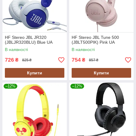
HF Stereo JBL JR320
HF Stereo JBL Tune 500
(JBLJR320BLU) Blue UA
(JBLT500PIK) Pink UA
В наявності
В наявності
726
754
₴
₴
825 ₴
857 ₴
Купити
Купити
–12%
–12%