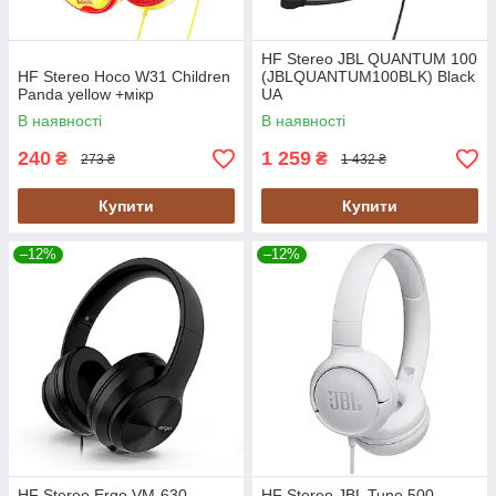
HF Stereo JBL QUANTUM 100
HF Stereo Hoco W31 Children
(JBLQUANTUM100BLK) Black
Panda yellow +мікр
UA
В наявності
В наявності
240
1 259
₴
₴
273 ₴
1 432 ₴
Купити
Купити
–12%
–12%
HF Stereo Ergo VM-630
HF Stereo JBL Tune 500