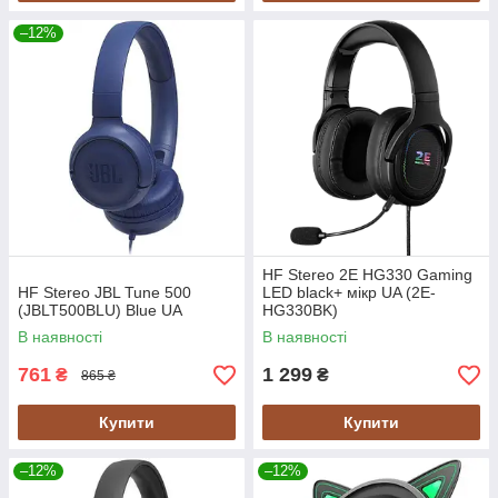
–12%
HF Stereo 2E HG330 Gaming
HF Stereo JBL Tune 500
LED black+ мікр UA (2E-
(JBLT500BLU) Blue UA
HG330BK)
В наявності
В наявності
761
1 299
₴
₴
865 ₴
Купити
Купити
–12%
–12%