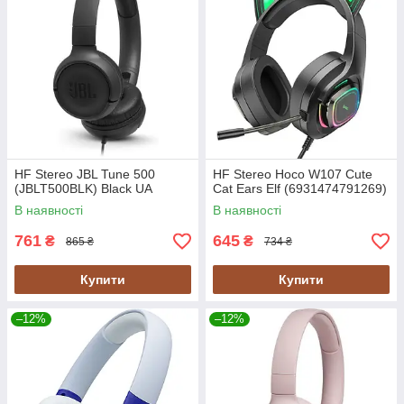
HF Stereo JBL Tune 500
HF Stereo Hoco W107 Cute
(JBLT500BLK) Black UA
Cat Ears Elf (6931474791269)
В наявності
В наявності
761
645
₴
₴
865 ₴
734 ₴
Купити
Купити
–12%
–12%