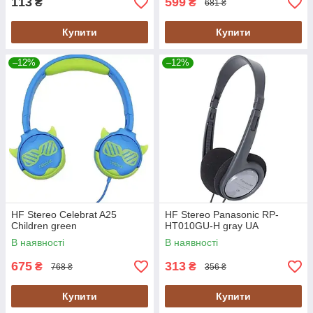
113
599
₴
₴
681 ₴
Купити
Купити
–12%
–12%
HF Stereo Celebrat A25
HF Stereo Panasonic RP-
Children green
HT010GU-H gray UA
В наявності
В наявності
675
313
₴
₴
768 ₴
356 ₴
Купити
Купити