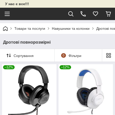
У нас є все!!!
Товари та послуги
Навушники та колонки
Дротові по
Дротові повнорозмірні
Сортування
0
Фільтри
–12%
–12%