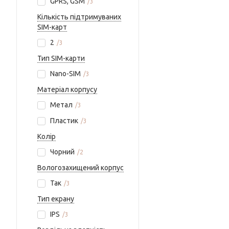
GPRS, GSM
3
Кількість підтримуваних
SIM-карт
2
3
Тип SIM-карти
Nano-SIM
3
Матеріал корпусу
Метал
3
Пластик
3
Колір
Чорний
2
Вологозахищений корпус
Так
3
Тип екрану
IPS
3