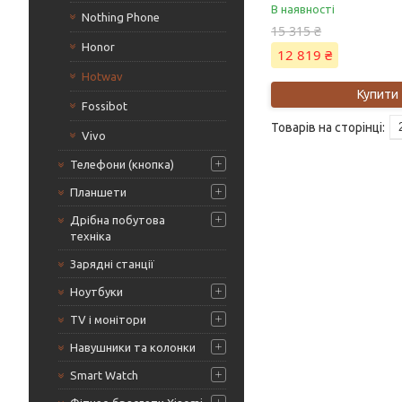
В наявності
Nothing Phone
15 315 ₴
Honor
12 819 ₴
Hotwav
Купити
Fossibot
Vivo
Телефони (кнопка)
Планшети
Дрібна побутова
техніка
Зарядні станції
Ноутбуки
TV і монітори
Навушники та колонки
Smart Watch