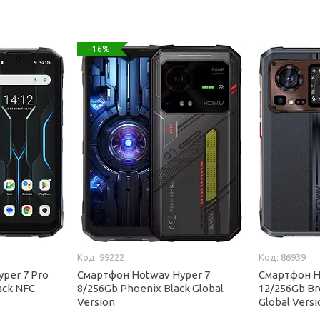
–16%
99222
86939
per 7 Pro
Смартфон Hotwav Hyper 7
Смартфон H
ack NFC
8/256Gb Phoenix Black Global
12/256Gb Br
Version
Global Versi