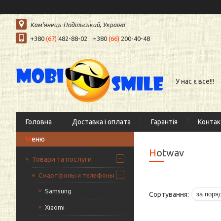
Кам'янець-Подільський, Україна
+380
(67)
482-88-02
+380
(66)
200-40-48
У нас є все!!!
Головна
Доставка і оплата
Гарантія
Контак
Hotwav
Товари та послуги
Смартфоны и телефоны
Samsung
Xiaomi