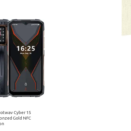
otwav Cyber 15
onzed Gold NFC
on