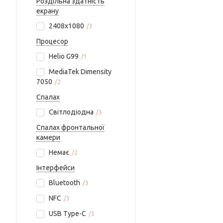
Роздільна здатність
екрану
2408х1080
3
Процесор
Helio G99
1
MediaTek Dimensity
7050
2
Спалах
Світлодіодна
3
Спалах фронтальної
камери
Немає
2
Інтерфейси
Bluetooth
3
NFC
3
USB Type-C
3