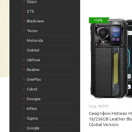
Oppo
ZTE
–16%
Blackview
Tecno
Motorola
Oukitel
Ulefone
Realme
OnePlus
Cubot
Doogee
90797
Infinix
Смартфон Hotwav Hy
Sigma
16/256GB Leather Bl
Global Version
Google