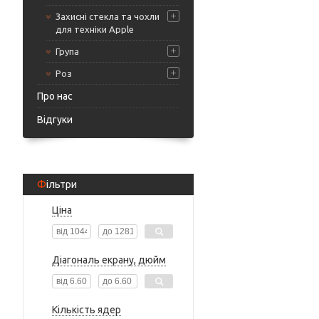
Захисні стекла та чохли
для техніки Apple
Група
Роз
Про нас
Відгуки
Фільтри
Ціна
Діагональ екрану, дюйм
Кількість ядер