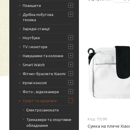
Планшети
Дрібна побутова
техніка
Зарядні станції
Ноутбуки
TV і монітори
Навушники та колонки
Smart Watch
Фітнес-браслети Xiaomi
Ігрові консолі
Фото-, відеокамери
Спорт та здоров'я
Електросамокати
73299
Тренажери та спортивне
обладнання
Сумка на плече Xiao