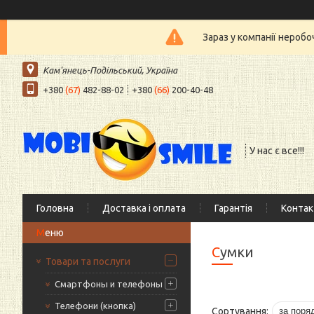
Зараз у компанії нероб
Кам'янець-Подільський, Україна
+380
(67)
482-88-02
+380
(66)
200-40-48
У нас є все!!!
Головна
Доставка і оплата
Гарантія
Контак
Сумки
Товари та послуги
Смартфоны и телефоны
Телефони (кнопка)