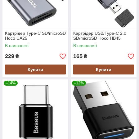
Картрідер Type-C SD/microSD
Картрідер USB/Type-C 2.0
Hoco UA25
SD/microSD Hoco HB45
В наявності
В наявності
229
165
₴
₴
Купити
Купити
–14%
–12%