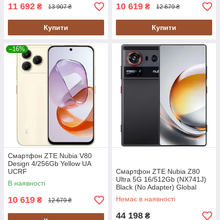
11 692
10 619
₴
₴
13 907 ₴
12 679 ₴
Купити
Купити
–16%
Смартфон ZTE Nubia V80
Design 4/256Gb Yellow UA
UCRF
Смартфон ZTE Nubia Z80
Ultra 5G 16/512Gb (NX741J)
В наявності
Black (No Adapter) Global
version
10 619
Немає в наявності
₴
12 679 ₴
44 198
₴