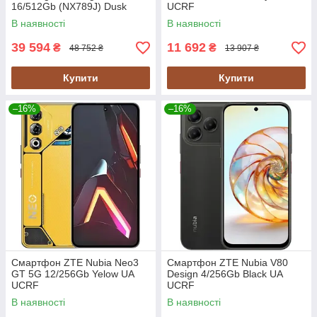
16/512Gb (NX789J) Dusk
UCRF
Global version
В наявності
В наявності
39 594
11 692
₴
₴
48 752 ₴
13 907 ₴
Купити
Купити
–16%
–16%
Смартфон ZTE Nubia Neo3
Смартфон ZTE Nubia V80
GT 5G 12/256Gb Yelow UA
Design 4/256Gb Black UA
UCRF
UCRF
В наявності
В наявності