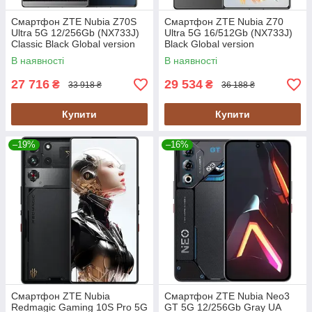
Смартфон ZTE Nubia Z70S
Смартфон ZTE Nubia Z70
Ultra 5G 12/256Gb (NX733J)
Ultra 5G 16/512Gb (NX733J)
Classic Black Global version
Black Global version
В наявності
В наявності
27 716
29 534
₴
₴
33 918 ₴
36 188 ₴
Купити
Купити
–19%
–16%
Смартфон ZTE Nubia
Смартфон ZTE Nubia Neo3
Redmagic Gaming 10S Pro 5G
GT 5G 12/256Gb Gray UA