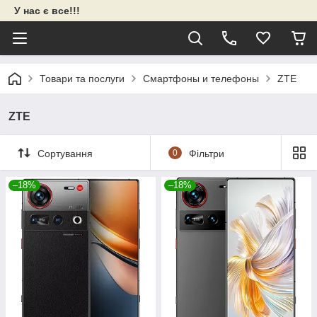
У нас є все!!!
Товари та послуги
Смартфоны и телефоны
ZTE
ZTE
Сортування
0
Фільтри
–18%
–18%