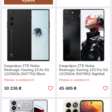
Купити
Смартфон ZTE Nubia
Смартфон ZTE Nubia
Redmagic Gaming 10 Air 5G
Redmagic Gaming 10S Pro 5G
12/256Gb (NX779J) Black
12/256Gb (NX789J) Nightfall
Twilight Global version
Global version
Немає в наявності
Немає в наявності
30 236
45 485
₴
₴