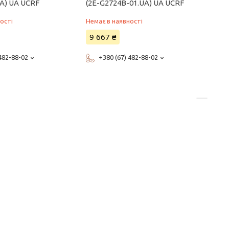
A) UA UCRF
(2E-G2724B-01.UA) UA UCRF
ості
Немає в наявності
9 667 ₴
 482-88-02
+380 (67) 482-88-02