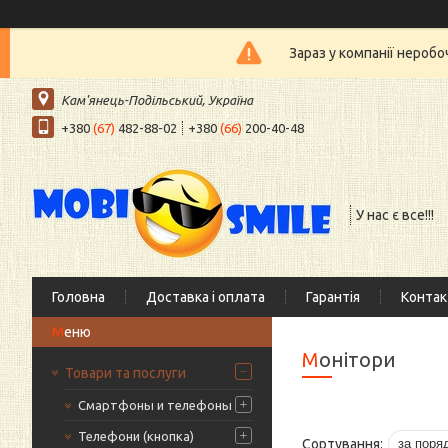
Зараз у компанії нероб
Кам'янець-Подільський, Україна
+380
(67)
482-88-02
+380
(66)
200-40-48
У нас є все!!!
Головна
Доставка і оплата
Гарантія
Контак
Монітори
Товари та послуги
Смартфоны и телефоны
Телефони (кнопка)