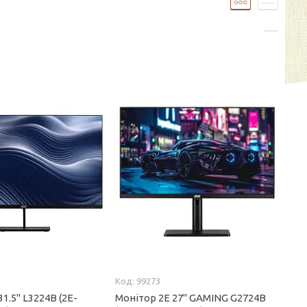
99273
1.5" L3224B (2E-
Монітор 2E 27" GAMING G2724B