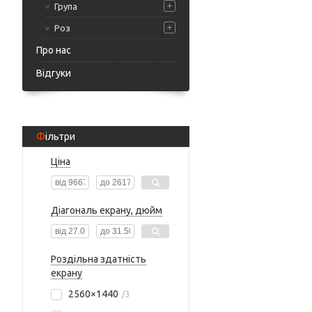
Група
Роз
Про нас
Відгуки
Фільтри
Ціна
Діагональ екрану, дюйм
Роздільна здатність
екрану
2560×1440
3