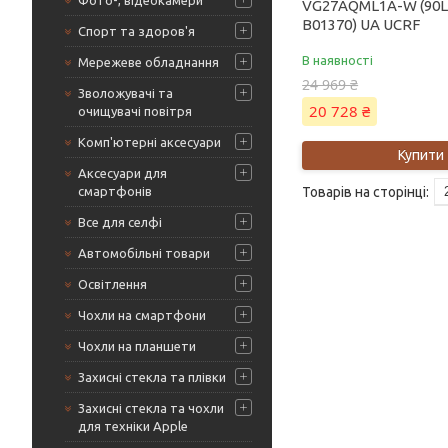
Фото-, відеокамери
VG27AQML1A-W (90L
B01370) UA UCRF
Спорт та здоров'я
В наявності
Мережеве обладнання
24 969 ₴
Зволожувачі та
20 728 ₴
очищувачі повітря
Комп'ютерні аксесуари
Купити
Аксесуари для
смартфонів
Все для селфі
Автомобільні товари
Освітлення
Чохли на смартфони
Чохли на планшети
Захисні стекла та плівки
Захисні стекла та чохли
для техніки Apple