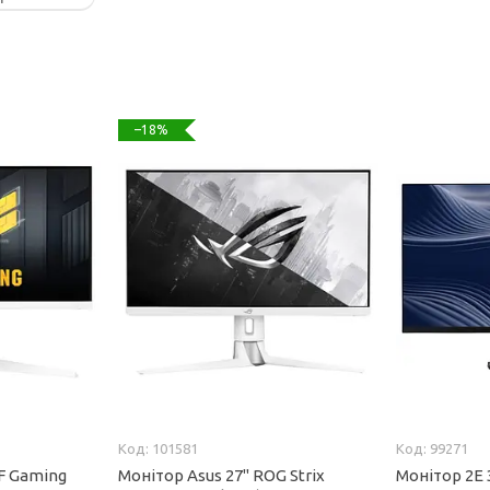
–18%
101581
99271
F Gaming
Монітор Asus 27" ROG Strix
Монітор 2E 3