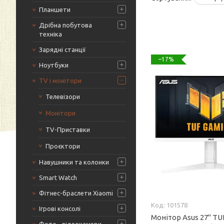
Планшети
Дрібна побутова
техніка
Зарядні станції
–17%
Ноутбуки
TV і монітори
Телевізори
Монітори
TV-Приставки
Проєктори
Навушники та колонки
Smart Watch
Фітнес-браслети Xiaomi
101578
Ігрові консолі
Монітор Asus 27" TU