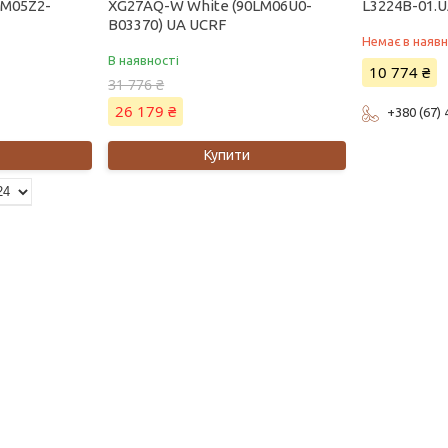
M05Z2-
XG27AQ-W White (90LM06U0-
L3224B-01.U
B03370) UA UCRF
Немає в наявн
В наявності
10 774 ₴
31 776 ₴
26 179 ₴
+380 (67)
Купити