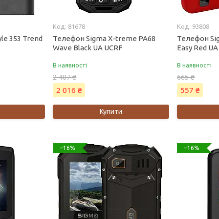
81678
93808
le 353 Trend
Телефон Sigma X-treme PA68
Телефон Si
Wave Black UA UCRF
Easy Red UA
В наявності
В наявності
2 407 ₴
665 ₴
2 016 ₴
557 ₴
Купити
–16%
–16%