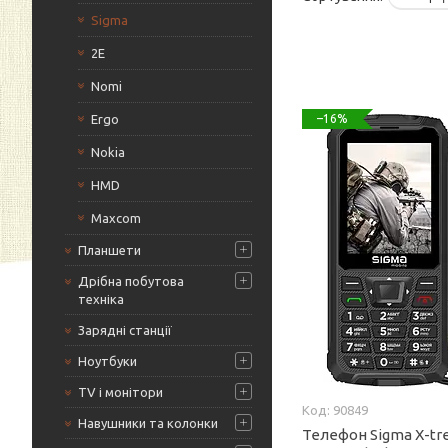
Sigma
2Е
Nomi
Ergo
–16%
Nokia
HMD
Maxcom
Планшети
Дрібна побутова
техніка
Зарядні станції
Ноутбуки
TV і монітори
90849
Навушники та колонки
Телефон Sigma X-t