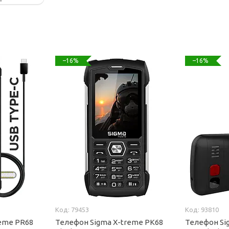
–16%
–16%
79453
93810
reme PR68
Телефон Sigma X-treme PK68
Телефон Si