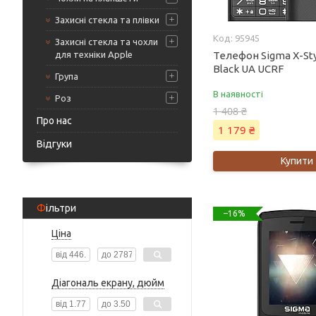
Захисні стекла та плівки
95945
Захисні стекла та чохли
для техніки Apple
Телефон Sigma X-Sty
Black UA UCRF
Група
В наявності
Роз
1 408 ₴
Про нас
1 179 ₴
Відгуки
Купити
Фільтри
–16%
Ціна
Діагональ екрану, дюйм