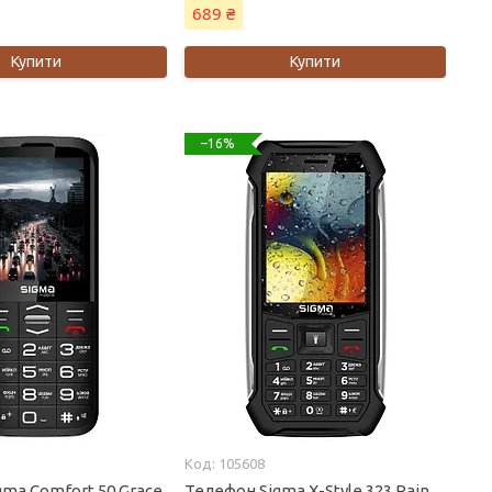
689 ₴
Купити
Купити
–16%
105608
gma Comfort 50 Grace
Телефон Sigma X-Style 323 Rain