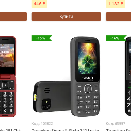
446 ₴
1 182 ₴
Купити
–16%
–16%
103822
65997
e 281 Clik
Телефон Sigma X-Style 242 Lucky
Телефон Si