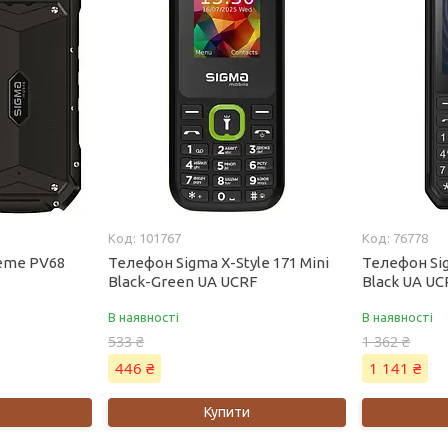
101767
76778
reme PV68
Телефон Sigma X-Style 171 Mini
Телефон Sig
Black-Green UA UCRF
Black UA UC
В наявності
В наявності
533 ₴
1 362 ₴
446 ₴
1 141 ₴
Купити