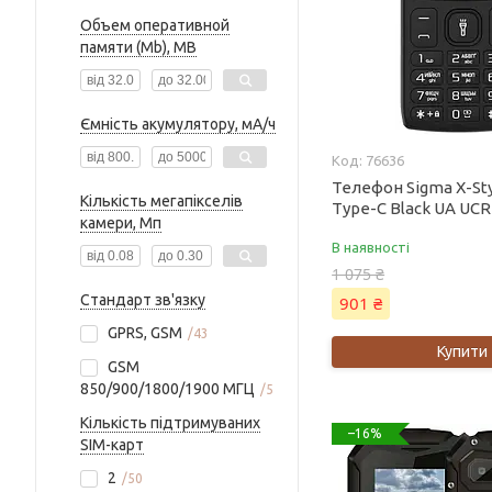
Объем оперативной
памяти (Mb), MB
Ємність акумулятору, мА/ч
76636
Телефон Sigma X-St
Кількість мегапікселів
Type-C Black UA UCR
камери, Мп
В наявності
1 075 ₴
Стандарт зв'язку
901 ₴
GPRS, GSM
43
Купити
GSM
850/900/1800/1900 МГЦ
5
Кількість підтримуваних
–16%
SIM-карт
2
50