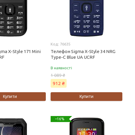
76635
ma X-Style 171 Mini
Телефон Sigma X-Style 34 NRG
RF
Type-C Blue UA UCRF
В наявності
1 089 ₴
912 ₴
Купити
Купити
–16%