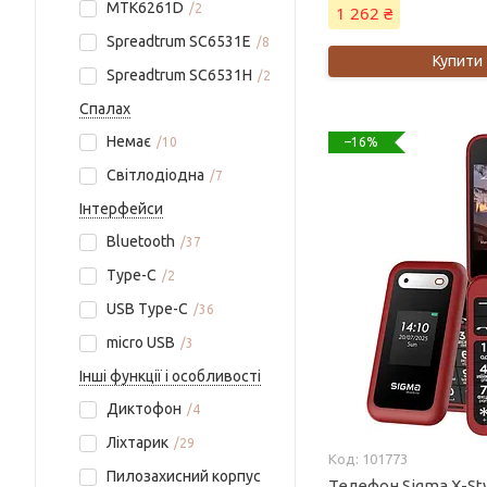
MTK6261D
2
1 262 ₴
Spreadtrum SC6531E
8
Купити
Spreadtrum SC6531H
2
Спалах
Немає
10
–16%
Світлодіодна
7
Інтерфейси
Bluetooth
37
Type-C
2
USB Type-C
36
micro USB
3
Інші функції і особливості
Диктофон
4
Ліхтарик
29
101773
Пилозахисний корпус
Телефон Sigma X-Styl