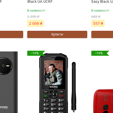
F
Black UA UCRF
Easy Black 
В наявності
В наявності
2 395 ₴
665 ₴
2 006 ₴
557 ₴
Купити
–16%
–16%