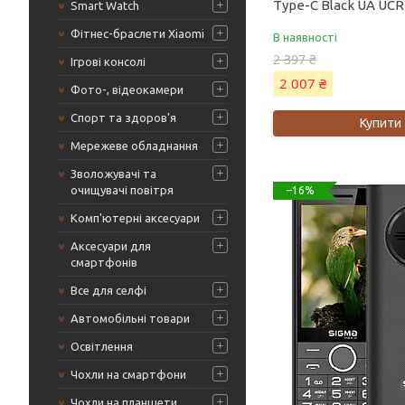
Type-C Black UA UCR
Smart Watch
Фітнес-браслети Xiaomi
В наявності
2 397 ₴
Ігрові консолі
2 007 ₴
Фото-, відеокамери
Спорт та здоров'я
Купити
Мережеве обладнання
Зволожувачі та
очищувачі повітря
–16%
Комп'ютерні аксесуари
Аксесуари для
смартфонів
Все для селфі
Автомобільні товари
Освітлення
Чохли на смартфони
Чохли на планшети