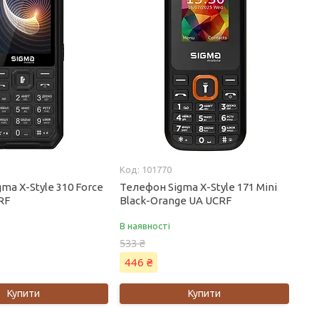
101770
ma X-Style 310 Force
Телефон Sigma X-Style 171 Mini
RF
Black-Orange UA UCRF
В наявності
533 ₴
446 ₴
Купити
Купити