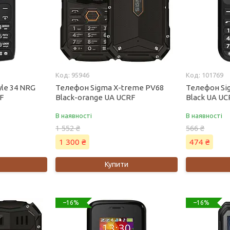
95946
101769
yle 34 NRG
Телефон Sigma X-treme PV68
Телефон Sig
F
Black-orange UA UCRF
Black UA UC
В наявності
В наявності
1 552 ₴
566 ₴
1 300 ₴
474 ₴
Купити
–16%
–16%