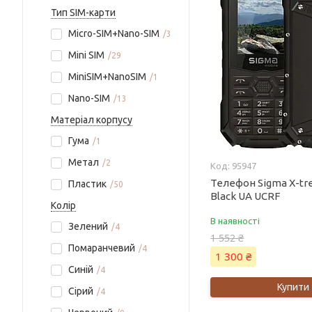
Тип SIM-карти
Micro-SIM+Nano-SIM
3
Mini SIM
29
MiniSIM+NanoSIM
1
Nano-SIM
13
Матеріал корпусу
Гума
1
Метал
2
95947
Телефон Sigma X-t
Пластик
50
Black UA UCRF
Колір
В наявності
Зелений
4
1 552 ₴
Помаранчевий
4
1 300 ₴
Синій
4
Купити
Сірий
4