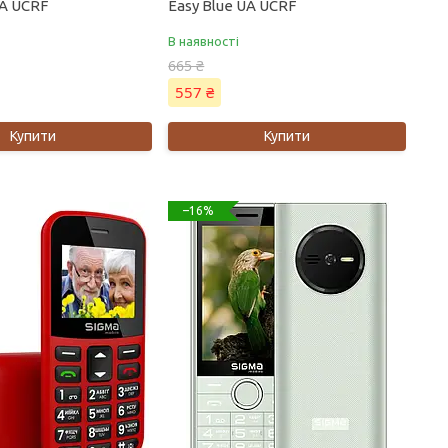
UA UCRF
Easy Blue UA UCRF
В наявності
665 ₴
557 ₴
Купити
Купити
–16%