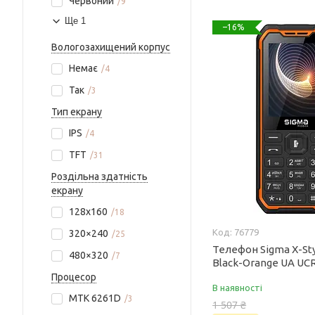
Червоний
9
Ще 1
–16%
Вологозахищений корпус
Немає
4
Так
3
Тип екрану
IPS
4
TFT
31
Роздільна здатність
екрану
128x160
18
76779
320×240
25
Телефон Sigma X-Sty
480×320
7
Black-Orange UA UC
Процесор
В наявності
MTK 6261D
3
1 507 ₴