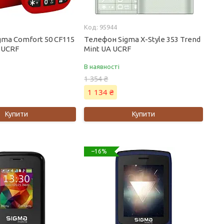
95944
gma Comfort 50 CF115
Телефон Sigma X-Style 353 Trend
 UCRF
Mint UA UCRF
В наявності
1 354 ₴
1 134 ₴
Купити
Купити
–16%