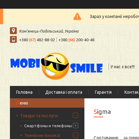
Зараз у компанії нероб
Кам'янець-Подільський, Україна
+380
(67)
482-88-02
+380
(66)
200-40-48
У нас є все!!!
Головна
Доставка і оплата
Гарантія
Контак
Sigma
Товари та послуги
Смартфоны и телефоны
Телефони (кнопка)