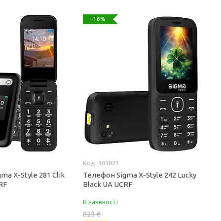
–16%
103823
ma X-Style 281 Clik
Телефон Sigma X-Style 242 Lucky
RF
Black UA UCRF
В наявності
823 ₴