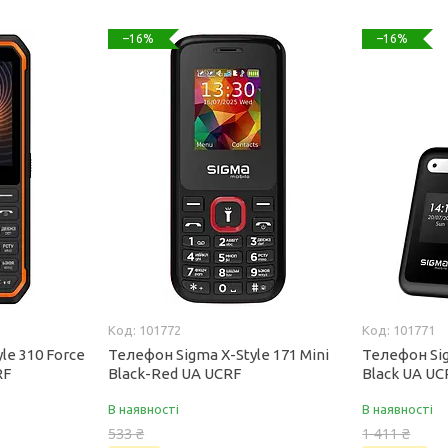
–16%
–16%
101772
101771
le 310 Force
Телефон Sigma X-Style 171 Mini
Телефон Sig
RF
Black-Red UA UCRF
Black UA UC
В наявності
В наявності
533 ₴
1 411 ₴