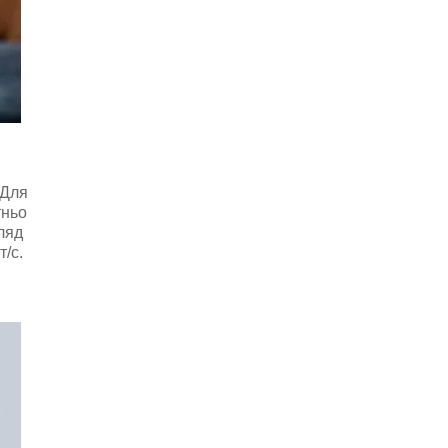
 Для
тньо
ляд
т/с.