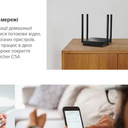
 мережі
зації домашньої
ися потокове відео,
 різних пристроїв.
і працює в двох
ироке покриття
cher C54.