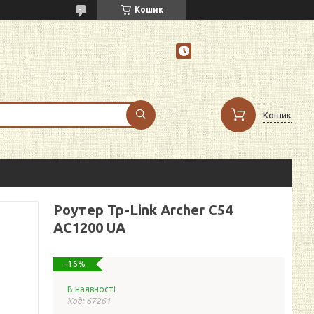
Кошик
Кошик
Роутер Tp-Link Archer C54
AC1200 UA
–16%
В наявності
Код:
67261