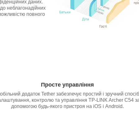
іденційних даних.
 до неблагонадійних
 можливістю повного
Просте управління
обільний додаток Tether забезпечує простий і зручний спосі
алаштування, контролю та управління TP-LINK Archer C54 з
допомогою будь-якого пристроя на iOS і Android.