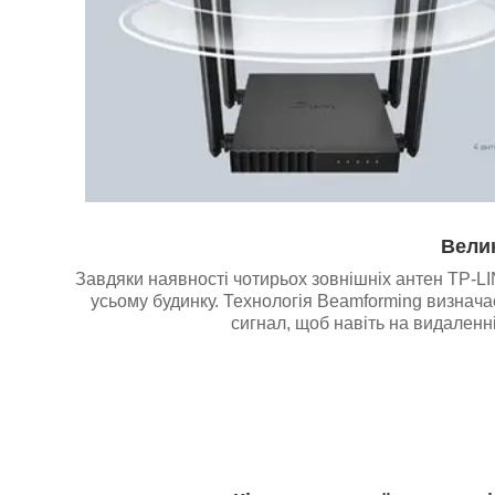
Велик
Завдяки наявності чотирьох зовнішніх антен TP-LI
усьому будинку. Технологія Beamforming визнач
сигнал, щоб навіть на видаленні