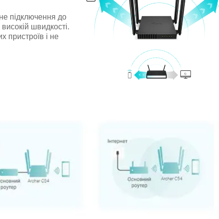
не підключення до
 високій швидкості.
их пристроїв і не