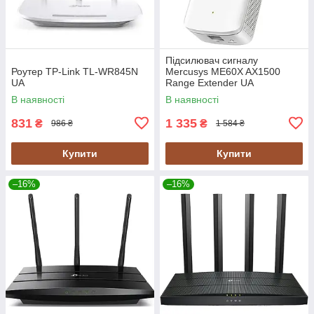
Підсилювач сигналу
Роутер TP-Link TL-WR845N
Mercusys ME60X AX1500
UA
Range Extender UA
В наявності
В наявності
831
1 335
₴
₴
986 ₴
1 584 ₴
Купити
Купити
–16%
–16%