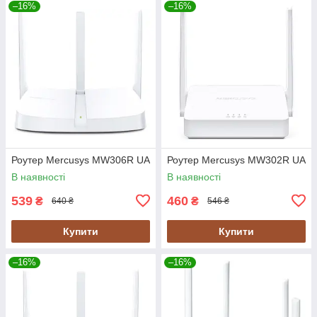
–16%
–16%
Роутер Mercusys MW306R UA
Роутер Mercusys MW302R UA
В наявності
В наявності
539
460
₴
₴
640 ₴
546 ₴
Купити
Купити
–16%
–16%