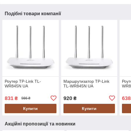
Подібні товари компанії
Роутер TP-Link TL-
Маршрутизатор TP-Link
Роут
WR845N UA
TL-WR845N UA
WR8
831
920
638
₴
₴
986 ₴
Купити
Купити
Акційні пропозиції та новинки