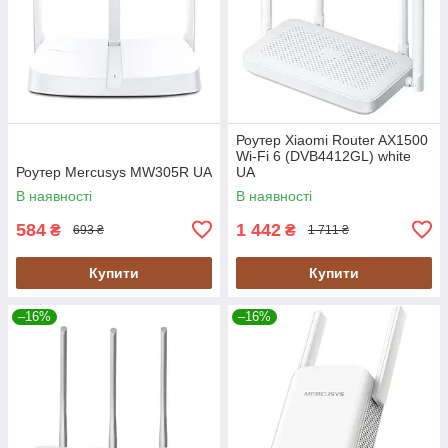
Роутер Xiaomi Router AX1500
Wi-Fi 6 (DVB4412GL) white
Роутер Mercusys MW305R UA
UA
В наявності
В наявності
584
1 442
₴
₴
693 ₴
1 711 ₴
Купити
Купити
–16%
–16%