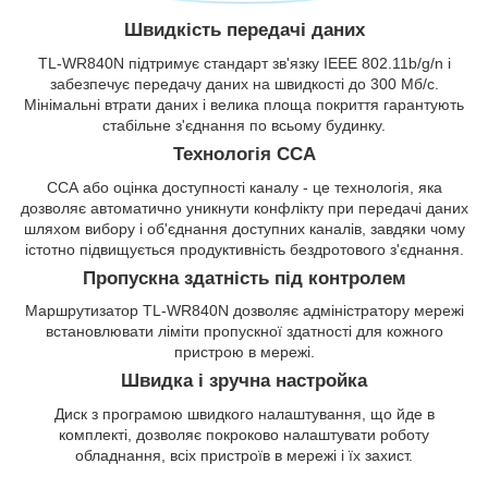
Швидкість передачі даних
TL-WR840N підтримує стандарт зв'язку IEEE 802.11b/g/n і
забезпечує передачу даних на швидкості до 300 Мб/с.
Мінімальні втрати даних і велика площа покриття гарантують
стабільне з'єднання по всьому будинку.
Технологія ССА
ССА або оцінка доступності каналу - це технологія, яка
дозволяє автоматично уникнути конфлікту при передачі даних
шляхом вибору і об'єднання доступних каналів, завдяки чому
істотно підвищується продуктивність бездротового з'єднання.
Пропускна здатність під контролем
Маршрутизатор TL-WR840N дозволяє адміністратору мережі
встановлювати ліміти пропускної здатності для кожного
пристрою в мережі.
Швидка і зручна настройка
Диск з програмою швидкого налаштування, що йде в
комплекті, дозволяє покроково налаштувати роботу
обладнання, всіх пристроїв в мережі і їх захист.