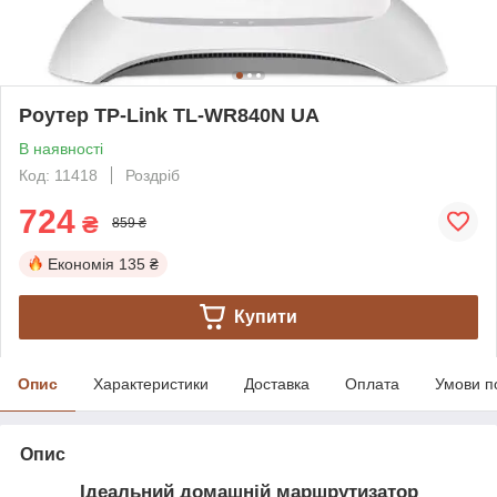
Роутер TP-Link TL-WR840N UA
В наявності
Код: 11418
Роздріб
724
₴
859 ₴
Економія
135 ₴
Купити
Опис
Характеристики
Доставка
Оплата
Умови п
Опис
Ідеальний домашній маршрутизатор