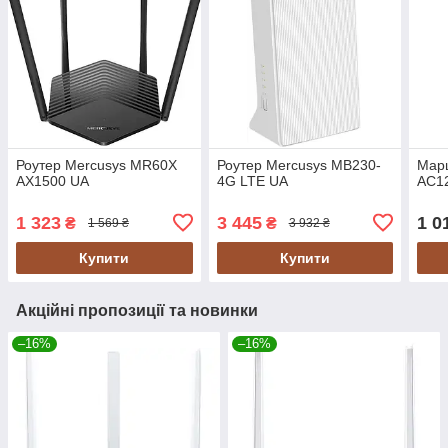
Роутер Mercusys MR60X
Роутер Mercusys MB230-
Марш
AX1500 UA
4G LTE UA
AC1
1 323
3 445
1 0
₴
₴
1 569 ₴
3 932 ₴
Купити
Купити
Акційні пропозиції та новинки
–16%
–16%