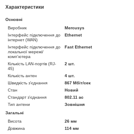
Характеристики
Основні
Виробник
Mercusys
Інтерфейс підключення до
Ethernet
інтернет (WAN)
Інтерфейс підключення до
Fast Ethernet
локальної мережі/
комп'ютера
Кількість LAN-портів (RJ-
2 шт.
45)
Кількість антен
4 шт.
Швидкість з'єднання
867 Мбіт/сек
Стан
Новий
Стандарт з'єднання
802.11 ac
Тип антени
Зовнішня
Загальні
Висота
26 мм
Довжина
114 мм