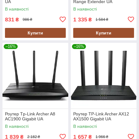
UA
Range Extender UA
В наявності
В наявності
831
1 335
₴
₴
986 ₴
1 584 ₴
Купити
Купити
–16%
–16%
Роутер Tp-Link Archer A8
Роутер TP-Link Archer AX12
AC1900 Gigabit UA
AX1500 Gigabit UA
В наявності
В наявності
1 839
1 657
₴
₴
2 182 ₴
1 966 ₴