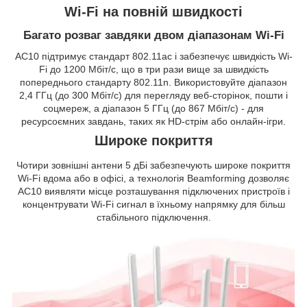
Wi-Fi на повній швидкості
Багато розваг завдяки двом діапазонам Wi-Fi
AC10 підтримує стандарт 802.11ac і забезпечує швидкість Wi-
Fi до 1200 Мбіт/с, що в три рази вище за швидкість
попереднього стандарту 802.11n. Використовуйте діапазон
2,4 ГГц (до 300 Мбіт/с) для перегляду веб-сторінок, пошти і
соцмереж, а діапазон 5 ГГц (до 867 Мбіт/с) - для
ресурсоємних завдань, таких як HD-стрім або онлайн-ігри.
Широке покриття
Чотири зовнішні антени 5 дБі забезпечують широке покриття
Wi-Fi вдома або в офісі, а технологія Beamforming дозволяє
AC10 виявляти місце розташування підключених пристроїв і
концентрувати Wi-Fi сигнал в їхньому напрямку для більш
стабільного підключення.