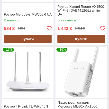
Роутер Xiaomi Router AX1500
Wi-Fi 6 (DVB4412GL) white
Роутер Mercusys MW305R UA
UA
В наявності
В наявності
584
1 442
₴
₴
693 ₴
1 711 ₴
Купити
Купити
–16%
–16%
Підсилювач сигналу
Роутер TP-Link TL-WR845N
Mercusys ME60X AX1500