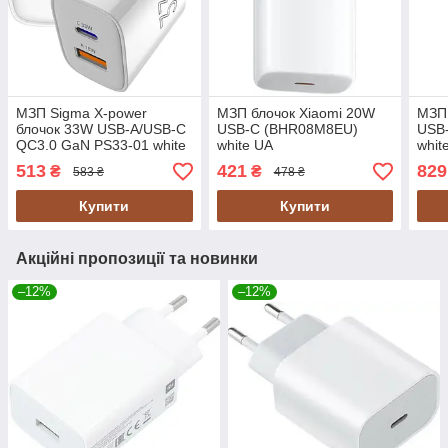
МЗП Sigma X-power
МЗП блочок Xiaomi 20W
МЗП 
блочок 33W USB-A/USB-C
USB-C (BHR08M8EU)
USB
QC3.0 GaN PS33-01 white
white UA
whit
UA
513
421
829
₴
₴
583 ₴
478 ₴
Купити
Купити
Акційні пропозиції та новинки
–12%
–12%