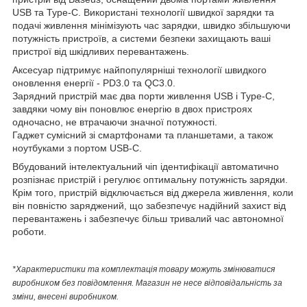
USB та Type-C. Використані технології швидкої зарядки та
подачі живлення мінімізують час зарядки, швидко збільшуючи
потужність пристроїв, а системи безпеки захищають ваші
пристрої від шкідливих перевантажень.
Аксесуар підтримує найпопулярніші технології швидкого
оновлення енергії - PD3.0 та QC3.0.
Зарядний пристрій має два порти живлення USB і Type-C,
завдяки чому він поновлює енергію в двох пристроях
одночасно, не втрачаючи значної потужності.
Гаджет сумісний зі смартфонами та планшетами, а також
ноутбуками з портом USB-C.
Вбудований інтелектуальний чіп ідентифікації автоматично
розпізнає пристрій і регулює оптимальну потужність зарядки.
Крім того, пристрій відключається від джерела живлення, коли
він повністю заряджений, що забезпечує надійний захист від
перевантажень і забезпечує більш тривалий час автономної
роботи.
*Характеристики та комплектація товару можуть змінюватися
виробником без повідомлення. Магазин не несе відповідальність за
зміни, внесені виробником.