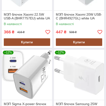
МЗП блочок Xiaomi 22.5W
МЗП блочок Xiaomi 20W USB-
USB-A (BHR7757EU) white UA
C (BHR4927GL) white UA
В наявності
В наявності
366
447
₴
₴
416 ₴
508 ₴
Купити
Купити
–12%
–12%
МЗП Sigma X-power блочок
МЗП блочок Samsung 25W