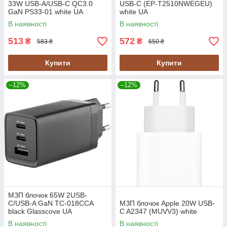
33W USB-A/USB-C QC3.0
USB-C (EP-T2510NWEGEU)
GaN PS33-01 white UA
white UA
В наявності
В наявності
513
572
₴
₴
583 ₴
650 ₴
Купити
Купити
–12%
–12%
МЗП блочок 65W 2USB-
C/USB-A GaN TC-018CCA
МЗП блочок Apple 20W USB-
black Glasscove UA
C A2347 (MUVV3) white
В наявності
В наявності