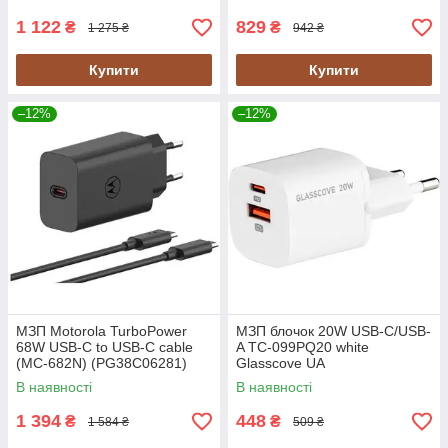
1 122
829
₴
₴
1 275 ₴
942 ₴
Купити
Купити
–12%
–12%
МЗП Motorola TurboPower
МЗП блочок 20W USB-C/USB-
68W USB-C to USB-C cable
A TC-099PQ20 white
(MC-682N) (PG38C06281)
Glasscove UA
black UA
В наявності
В наявності
1 394
448
₴
₴
1 584 ₴
509 ₴