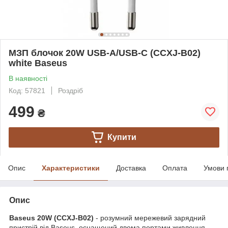
МЗП блочок 20W USB-A/USB-C (CCXJ-B02)
white Baseus
В наявності
Код: 57821
Роздріб
499
₴
Купити
Опис
Характеристики
Доставка
Оплата
Умови 
Опис
Baseus 20W (CCXJ-B02)
- розумний мережевий зарядний
пристрій від Baseus, оснащений двома портами живлення