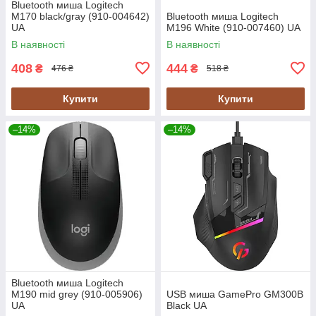
Bluetooth миша Logitech
M170 black/gray (910-004642)
Bluetooth миша Logitech
UA
M196 White (910-007460) UA
В наявності
В наявності
408
444
₴
₴
476 ₴
518 ₴
Купити
Купити
–14%
–14%
Bluetooth миша Logitech
M190 mid grey (910-005906)
USB миша GamePro GM300B
UA
Black UA