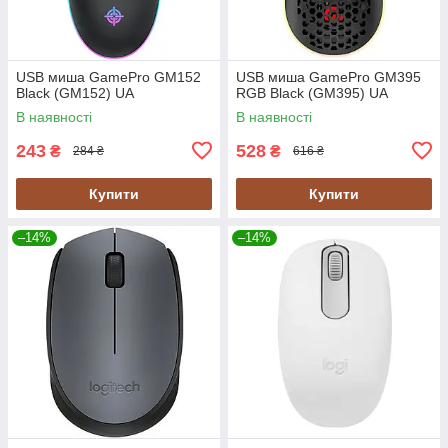
USB миша GamePro GM152
USB миша GamePro GM395
Black (GM152) UA
RGB Black (GM395) UA
В наявності
В наявності
243
528
₴
₴
284 ₴
616 ₴
Купити
Купити
–14%
–14%