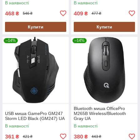
В наявності
В наявності
468
409
₴
₴
546 ₴
477 ₴
Купити
Купити
–14%
–14%
Bluetooth миша OfficePro
USB миша GamePro GM247
M265B Wireless/Bluetooth
Storm LED Black (GM247) UA
Gray UA
В наявності
В наявності
361
380
₴
₴
421 ₴
443 ₴