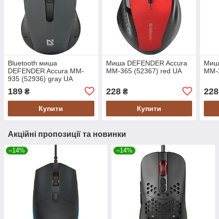
Bluetooth миша
Миша DEFENDER Accura
Миш
DEFENDER Accura MM-
MM-365 (52367) red UA
MM-3
935 (52936) gray UA
189
228
228
₴
₴
Купити
Купити
Акційні пропозиції та новинки
–14%
–14%