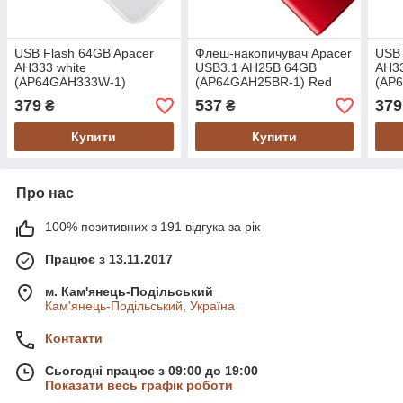
USB Flash 64GB Apacer
Флеш-накопичувач Apacer
USB 
AH333 white
USB3.1 AH25B 64GB
AH33
(AP64GAH333W-1)
(AP64GAH25BR-1) Red
(AP
379
537
379
₴
₴
Купити
Купити
Про нас
100% позитивних з 191 відгука за рік
Працює з 13.11.2017
м. Кам'янець-Подільський
Кам'янець-Подільський, Україна
Контакти
Сьогодні працює з 09:00 до 19:00
Показати весь графік роботи