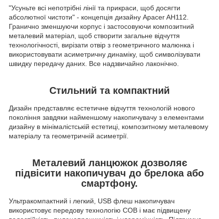
"Усуньте всі непотрібні лінії та прикраси, щоб досягти
абсолютної чистоти" - концепція дизайну Apacer AH112.
Гранично зменшуючи корпус і застосовуючи композитний
металевий матеріал, щоб створити загальне відчуття
технологічності, вирізати отвір з геометричного малюнка і
використовувати асиметричну динаміку, щоб символізувати
швидку передачу даних. Все надзвичайно лаконічно.
Стильний та компактний
Дизайн представляє естетичне відчуття технологій нового
покоління завдяки найменшому накопичувачу з елементами
дизайну в мінімалістській естетиці, композитному металевому
матеріалу та геометричній асиметрії.
Металевий ланцюжок дозволяє
підвісити накопичувач до брелока або
смартфону.
Ультракомпактний і легкий, USB флеш накопичувач
використовує передову технологію COB і має підвищену