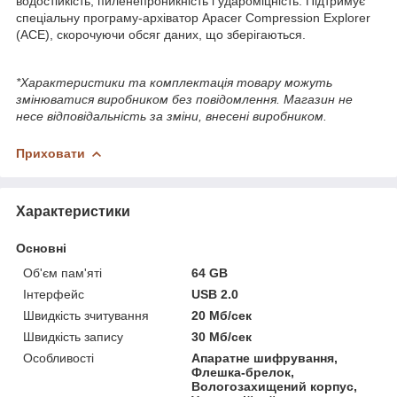
водостійкість, пиленепроникність і удароміцність. Підтримує
спеціальну програму-архіватор Apacer Compression Explorer
(ACE), скорочуючи обсяг даних, що зберігаються.
*Характеристики та комплектація товару можуть
змінюватися виробником без повідомлення. Магазин не
несе відповідальність за зміни, внесені виробником.
Приховати
Характеристики
Основні
Об'єм пам'яті
64 GB
Інтерфейс
USB 2.0
Швидкість зчитування
20 Мб/сек
Швидкість запису
30 Мб/сек
Особливості
Апаратне шифрування,
Флешка-брелок,
Вологозахищений корпус,