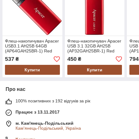
Флеш-накопичувач Apacer
Флеш-накопичувач Apacer
Флеш
USB3.1 AH25B 64GB
USB 3.1 32GB AH25B
USB
(AP64GAH25BR-1) Red
(AP32GAH25BR-1) Red
(AP
537
450
794
₴
₴
Купити
Купити
Про нас
100% позитивних з 192 відгуків за рік
Працює з 13.11.2017
м. Кам'янець-Подільський
Кам'янець-Подільський, Україна