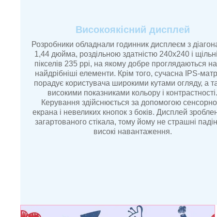
Високоякісний дисплей
Розробники обладнали годинник дисплеєм з діаго
1,44 дюйма, роздільною здатністю 240х240 і щільн
пікселів 235 ppi, на якому добре проглядаються на
найдрібніші елементи. Крім того, сучасна IPS-мат
порадує користувача широкими кутами огляду, а т
високими показниками кольору і контрастності
Керування здійснюється за допомогою сенсорно
екрана і невеликих кнопок з боків. Дисплей зробле
загартованого стікала, тому йому не страшні падін
високі навантаження.