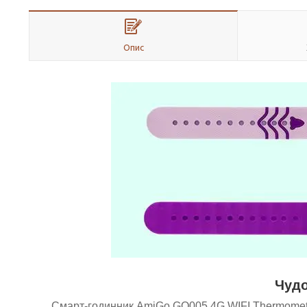
Опис
Чудо
Смарт-годинник AmiGo GO005 4G WIFI Thermometer