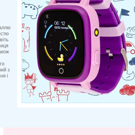
наллю
істю
віть
риця
акож
.
го
ний з
ня і