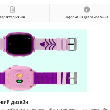
Характеристики
Інформація для замовлення
вий дизайн
 зробить життя дитини набагато цікавіше і яскравіше. Він