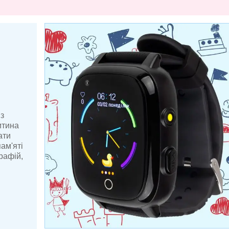
з
итина
ати
ам'яті
рафій,