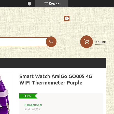
Кошик
Кошик
Smart Watch AmiGo GO005 4G
WIFI Thermometer Purple
–14%
В наявності
Код:
76357