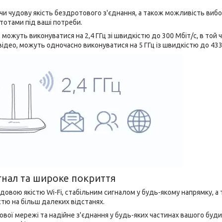
уючи чудову якість бездротового з'єднання, а також можливість виб
тотами під ваші потреби.
, можуть виконуватися на 2,4 ГГц зі швидкістю до 300 Мбіт/с, в той ч
-відео, можуть одночасно виконуватися на 5 ГГц із швидкістю до 433
гнал та широке покриття
овою якістю Wi-Fi, стабільним сигналом у будь-якому напрямку, а
тю на більш далеких відстанях.
вої мережі та надійне з'єднання у будь-яких частинах вашого буди