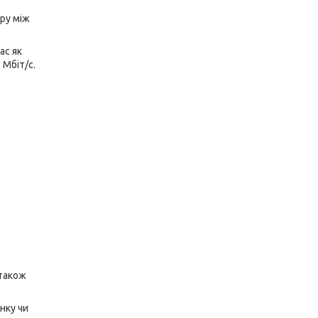
ору між
ас як
 Мбіт/с.
 також
нку чи