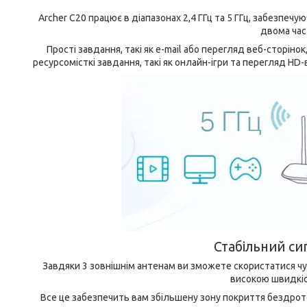
Archer C20 працює в діапазонах 2,4 ГГц та 5 ГГц, забезпеч
двома час
Прості завдання, такі як e-mail або перегляд веб-сторінок
ресурсомісткі завдання, такі як онлайн-ігри та перегляд HD
Стабільний си
Завдяки 3 зовнішнім антенам ви зможете скористатися чуд
високою швидкіс
Все це забезпечить вам збільшену зону покриття бездрото