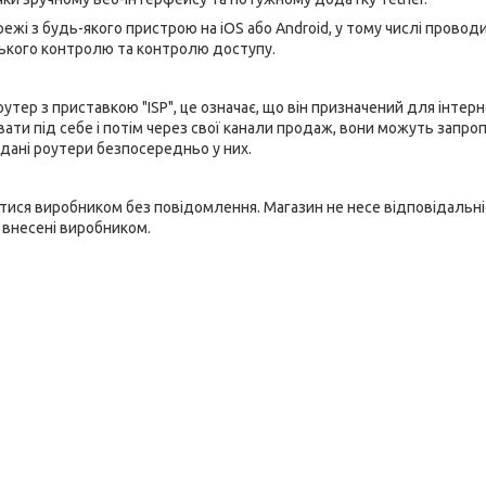
і з будь-якого пристрою на iOS або Android, у тому числі провод
ького контролю та контролю доступу.
оутер з приставкою "ISP", це означає, що він призначений для інтерн
ти під себе і потім через свої канали продаж, вони можуть запро
дані роутери безпосередньо у них.
ися виробником без повідомлення. Магазин не несе відповідальні
, внесені виробником.