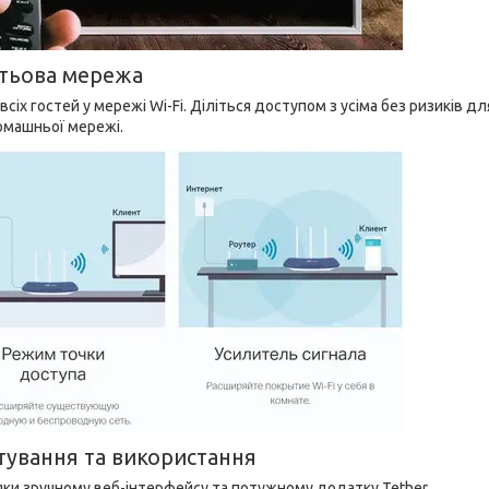
стьова мережа
іх гостей у мережі Wi-Fi. Діліться доступом з усіма без ризиків дл
омашньої мережі.
тування та використання
яки зручному веб-інтерфейсу та потужному додатку Tether.