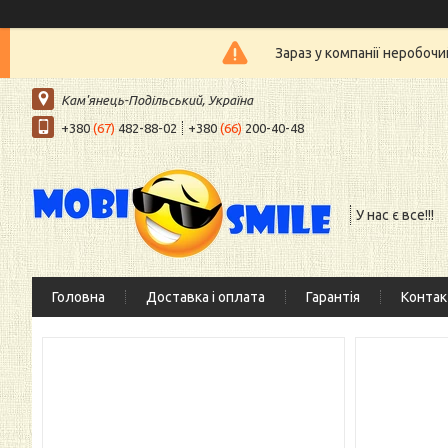
Зараз у компанії неробочи
Кам'янець-Подільський, Україна
+380
(67)
482-88-02
+380
(66)
200-40-48
У нас є все!!!
Головна
Доставка і оплата
Гарантія
Контак