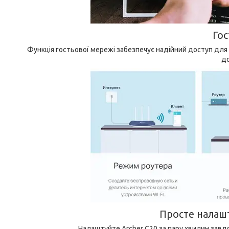
Го
Функція гостьової мережі забезпечує надійний доступ для вс
д
Просте налаш
Налаштуйте Archer C20 за пару хвилин завд