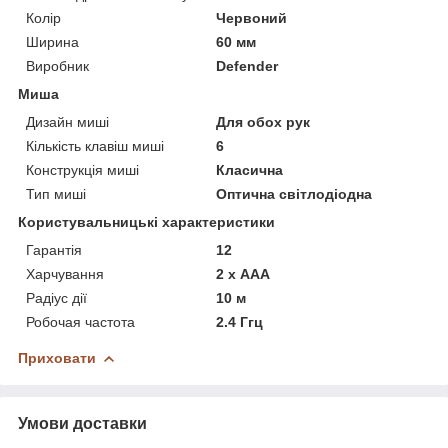
Колір
Червоний
Ширина
60 мм
Виробник
Defender
Миша
Дизайн миші
Для обох рук
Кількість клавіш миші
6
Конструкція миші
Класична
Тип миші
Оптична світлодіодна
Користувальницькі характеристики
Гарантія
12
Харчування
2 х AAA
Радіус дії
10 м
Робочая частота
2.4 Ггц
Приховати
Умови доставки