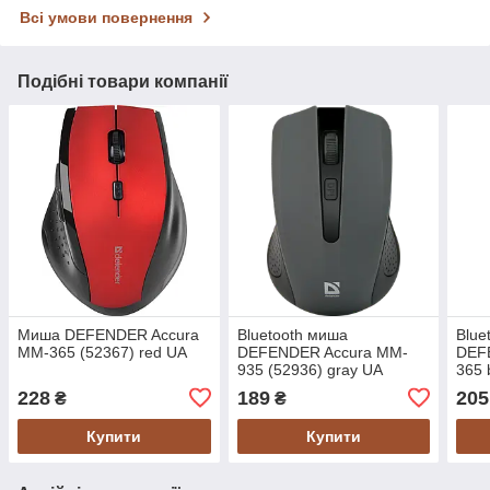
Всі умови повернення
Подібні товари компанії
Миша DEFENDER Accura
Bluetooth миша
Blue
MM-365 (52367) red UA
DEFENDER Accura MM-
DEF
935 (52936) gray UA
365 
228
189
205
₴
₴
Купити
Купити