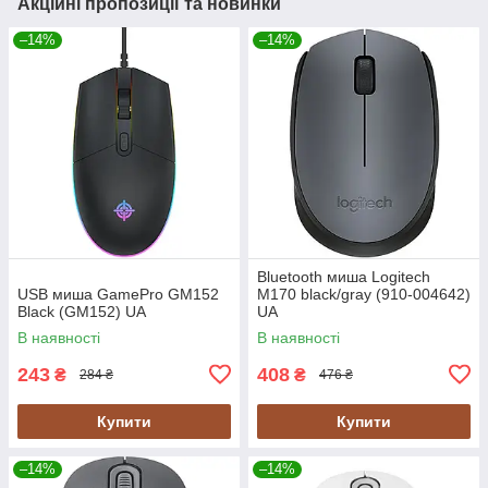
Акційні пропозиції та новинки
–14%
–14%
Bluetooth миша Logitech
USB миша GamePro GM152
M170 black/gray (910-004642)
Black (GM152) UA
UA
В наявності
В наявності
243
408
₴
₴
284 ₴
476 ₴
Купити
Купити
–14%
–14%