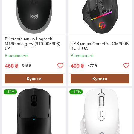
Bluetooth миша Logitech
M190 mid grey (910-005906)
USB миша GamePro GM300B
UA
Black UA
В наявності
В наявності
468
409
₴
₴
546 ₴
477 ₴
Купити
Купити
–14%
–14%