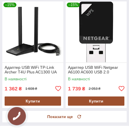
–15%
–15%
Адаптер USB WiFi TP-Link
Адаптер USB WiFi Netgear
Archer T4U Plus AC1300 UA
A6100 AC600 USB 2.0
В наявності
В наявності
1 362
1 739
₴
₴
1 608 ₴
2 053 ₴
Купити
Купити
Показати ще