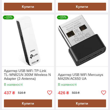
Купити
Купити
–15%
–15%
Адаптер USB WiFi TP-Link
TL-WN821N 300M Wireless N
Адаптер USB WiFi Mercusys
Adapter (2-Antenna)
MA20N AC650 UA
В наявності
В наявності
437
426
₴
₴
516 ₴
503 ₴
Купити
Купити