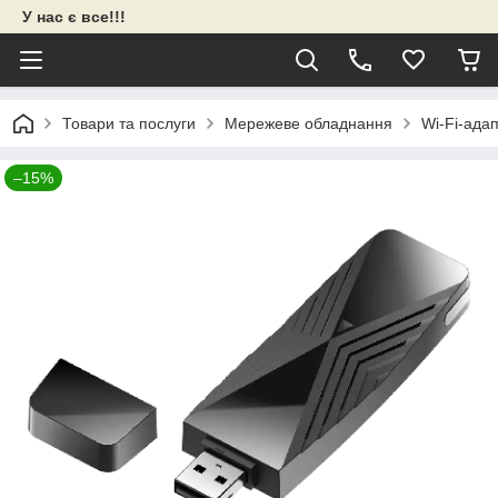
У нас є все!!!
Товари та послуги
Мережеве обладнання
Wi-Fi-ада
–15%