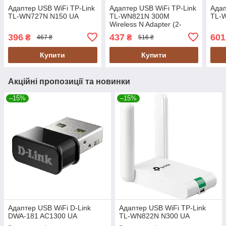
Адаптер USB WiFi TP-Link
Адаптер USB WiFi TP-Link
Адап
TL-WN727N N150 UA
TL-WN821N 300M
TL-
Wireless N Adapter (2-
Antenna)
396
437
601
₴
₴
467 ₴
516 ₴
Купити
Купити
Акційні пропозиції та новинки
–15%
–15%
Адаптер USB WiFi D-Link
Адаптер USB WiFi TP-Link
DWA-181 AC1300 UA
TL-WN822N N300 UA