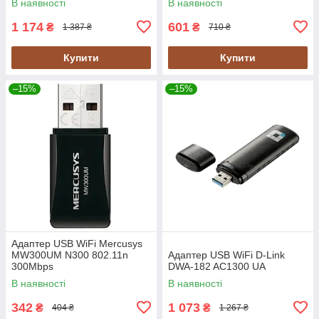
В наявності
В наявності
1 174
601
₴
₴
1 387 ₴
710 ₴
Купити
Купити
–15%
–15%
Адаптер USB WiFi Mercusys
MW300UM N300 802.11n
Адаптер USB WiFi D-Link
300Mbps
DWA-182 AC1300 UA
В наявності
В наявності
342
1 073
₴
₴
404 ₴
1 267 ₴