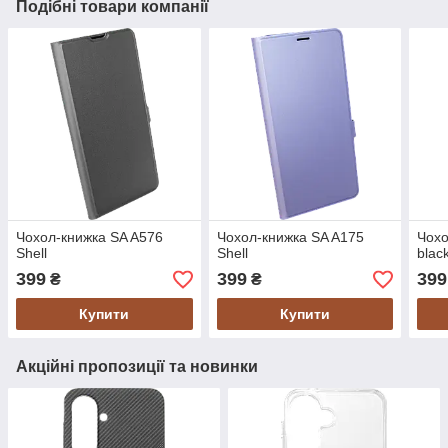
Подібні товари компанії
Чохол-книжка SA A576
Чохол-книжка SA A175
Чохо
Shell
Shell
blac
399
399
399
₴
₴
Купити
Купити
Акційні пропозиції та новинки