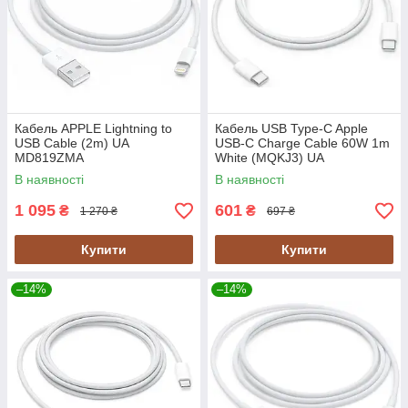
Кабель APPLE Lightning to
Кабель USB Type-C Apple
USB Cable (2m) UA
USB-C Charge Cable 60W 1m
MD819ZMA
White (MQKJ3) UA
В наявності
В наявності
1 095
601
₴
₴
1 270 ₴
697 ₴
Купити
Купити
–14%
–14%