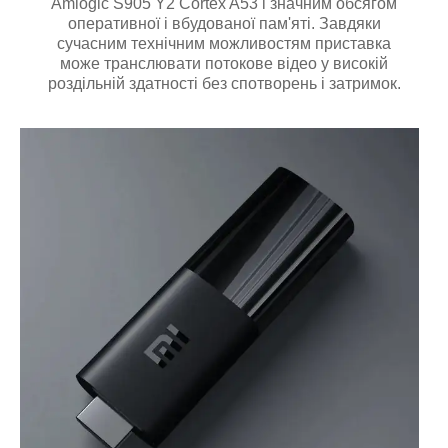
Amlogic S905 Y2 Cortex A53 і значним обсягом
оперативної і вбудованої пам'яті. Завдяки
сучасним технічним можливостям приставка
може транслювати потокове відео у високій
роздільній здатності без спотворень і затримок.