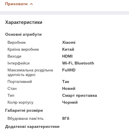
Приховати
Характеристики
Основні атрибути
Виробник
Xiaomi
Країна виробник
Китай
Виходи
HDMI
Інтерфейси
Wi-Fi, Bluetooth
Максимальна роздільна
FullHD
здатність відео
Портативний
Так
Стан
Новий
Тип
Смарт приставка
Колір корпусу
Чорний
Габаритні розміри
Вбудована пам'ять
8Гб
Додаткові характеристики