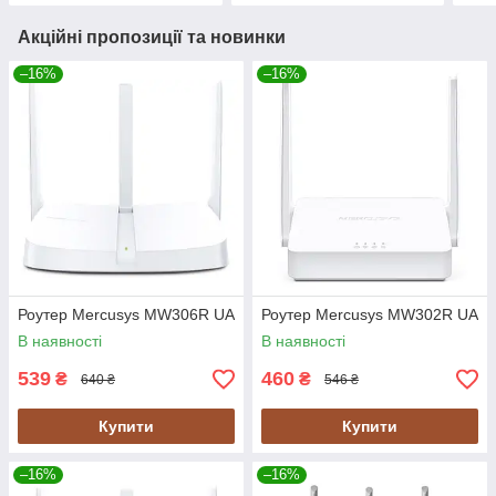
Акційні пропозиції та новинки
–16%
–16%
Роутер Mercusys MW306R UA
Роутер Mercusys MW302R UA
В наявності
В наявності
539
460
₴
₴
640 ₴
546 ₴
Купити
Купити
–16%
–16%