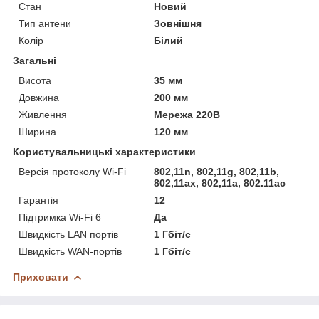
Стан
Новий
Тип антени
Зовнішня
Колір
Білий
Загальні
Висота
35 мм
Довжина
200 мм
Живлення
Мережа 220В
Ширина
120 мм
Користувальницькі характеристики
Версія протоколу Wi-Fi
802,11n, 802,11g, 802,11b,
802,11ax, 802,11a, 802.11ac
Гарантія
12
Підтримка Wi-Fi 6
Да
Швидкість LAN портів
1 Гбіт/с
Швидкість WAN-портів
1 Гбіт/с
Приховати