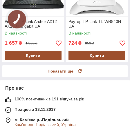
Роутер TP-Link Archer AX12
Роутер TP-Link TL-WR840N
AX1500 Gigabit UA
UA
В наявності
В наявності
1 657
724
₴
₴
1 966 ₴
859 ₴
Купити
Купити
Показати ще
Про нас
100% позитивних з 191 відгука за рік
Працює з 13.11.2017
м. Кам'янець-Подільський
Кам'янець-Подільський, Україна