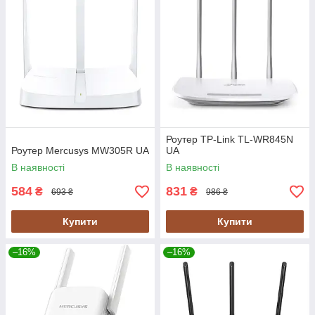
Роутер TP-Link TL-WR845N
Роутер Mercusys MW305R UA
UA
В наявності
В наявності
584
831
₴
₴
693 ₴
986 ₴
Купити
Купити
–16%
–16%