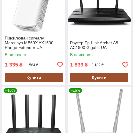
Підсилювач сигналу
Mercusys ME60X AX1500
Роутер Tp-Link Archer A8
Range Extender UA
AC1900 Gigabit UA
В наявності
В наявності
1 335
1 839
₴
₴
1 584 ₴
2 182 ₴
Купити
Купити
–16%
–16%