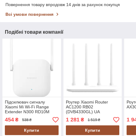
Повернення товару впродовж 14 днів за рахунок покупця
Всі умови повернення
Подібні товари компанії
Підсилювач сигналу
Роутер Xiaomi Router
Роут
Xiaomi Mi Wi-Fi Range
AC1200 RB02
AX3
Extender N300 RD10M
(DVB4330GL) UA
(DVB4398GL) white UA
454
1 281
1 9
₴
₴
538 ₴
1 519 ₴
Купити
Купити