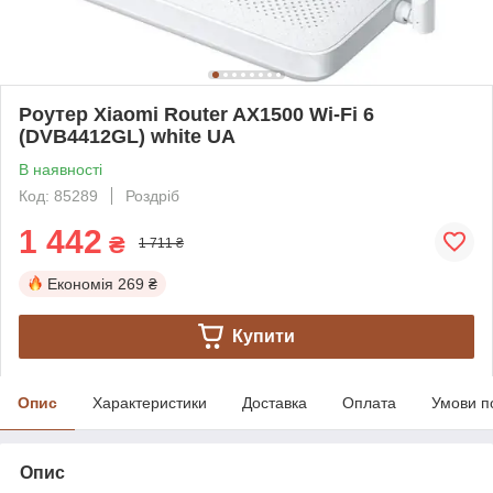
Роутер Xiaomi Router AX1500 Wi-Fi 6
(DVB4412GL) white UA
В наявності
Код: 85289
Роздріб
1 442
₴
1 711 ₴
Економія
269 ₴
Купити
Опис
Характеристики
Доставка
Оплата
Умови п
Опис