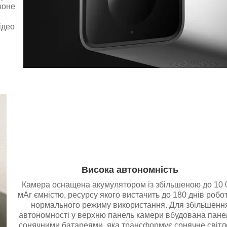
воне
ідео
Висока автономність
Камера оснащена акумулятором із збільшеною до 10 
мАг ємністю, ресурсу якого вистачить до 180 днів робот
нормального режиму використання. Для збільшенн
автономності у верхню панель камери вбудована панел
сонячними батареями, яка трансформує сонячне світл