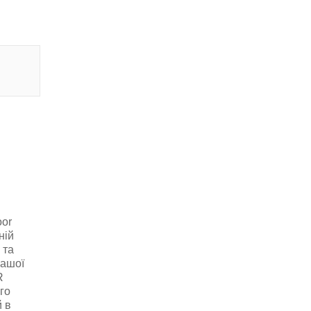
oor
ній
 та
вашої
R
го
 в