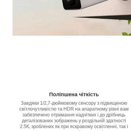
Поліпшена чіткість
Завдяки 1/2,7-дюймовому сенсору з підвищеною
світлочутливістю та HDR на апаратному рівні вам
забезпечено отримання надчітких і до дрібниць
деталізованих зображень у роздільній здатності
2.5К, зроблених як при яскравому освітленні, так і