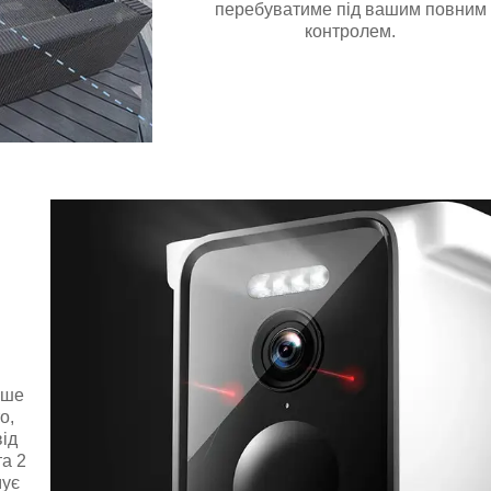
перебуватиме під вашим повним
контролем.
ьше
o,
ід
та 2
мує