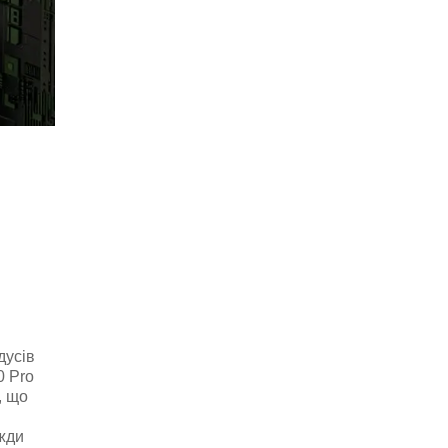
дусів
0 Pro
, що
вжди