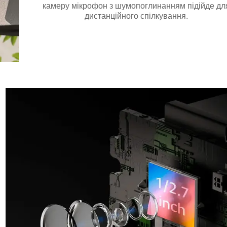
камеру мікрофон з шумопоглинанням підійде дл
дистанційного спілкування.