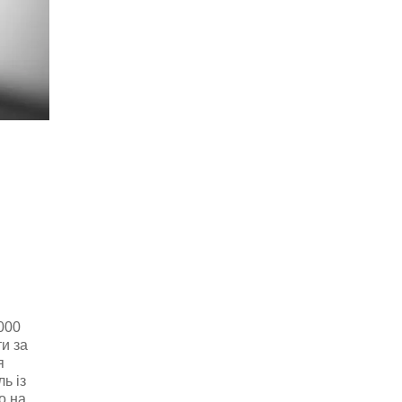
000
и за
я
ь із
о на