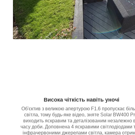
Висока чіткість навіть уночі
Об'єктив з великою апертурою F1.6 пропускає біл
світла, тому будь-яке відео, зняте Solar BW400 Pr
виходить яскравим та деталізованим незалежно в
часу доби. Доповнена 4 яскравими світлодіодами 
інфрачервоними джерелами світла, камера отри