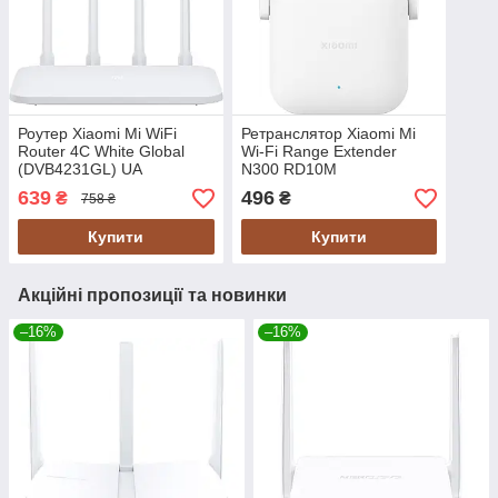
Роутер Xiaomi Mi WiFi
Ретранслятор Xiaomi Mi
Router 4C White Global
Wi-Fi Range Extender
(DVB4231GL) UA
N300 RD10M
(DVB4398GL) UA
639
496
₴
₴
758 ₴
Купити
Купити
Акційні пропозиції та новинки
–16%
–16%