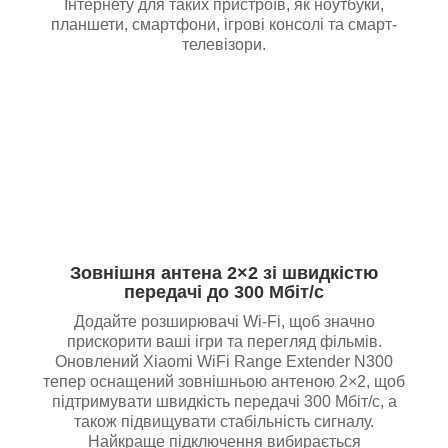
Інтернету для таких пристроїв, як ноутбуки,
планшети, смартфони, ігрові консолі та смарт-
телевізори.
Зовнішня антена 2×2 зі швидкістю
передачі до 300 Мбіт/с
Додайте розширювачі Wi-Fi, щоб значно
прискорити ваші ігри та перегляд фільмів.
Оновлений Xiaomi WiFi Range Extender N300
тепер оснащений зовнішньою антеною 2×2, щоб
підтримувати швидкість передачі 300 Мбіт/с, а
також підвищувати стабільність сигналу.
Найкраще підключення вибирається