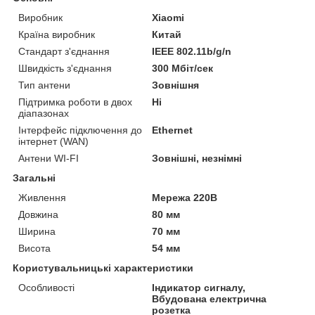
Виробник
Xiaomi
Країна виробник
Китай
Стандарт з'єднання
IEEE 802.11b/g/n
Швидкість з'єднання
300 Мбіт/сек
Тип антени
Зовнішня
Підтримка роботи в двох
Ні
діапазонах
Інтерфейс підключення до
Ethernet
інтернет (WAN)
Антени WI-FI
Зовнішні, незнімні
Загальні
Живлення
Мережа 220В
Довжина
80 мм
Ширина
70 мм
Висота
54 мм
Користувальницькі характеристики
Особливості
Індикатор сигналу,
Вбудована електрична
розетка