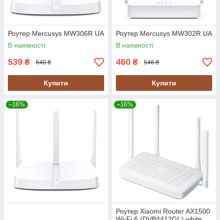
Роутер Mercusys MW306R UA
Роутер Mercusys MW302R UA
В наявності
В наявності
539
460
₴
₴
640 ₴
546 ₴
Купити
Купити
–16%
–16%
Роутер Xiaomi Router AX1500
Wi-Fi 6 (DVB4412GL) white