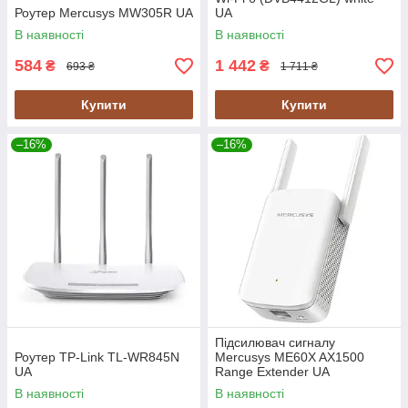
Роутер Mercusys MW305R UA
UA
В наявності
В наявності
584
1 442
₴
₴
693 ₴
1 711 ₴
Купити
Купити
–16%
–16%
Підсилювач сигналу
Роутер TP-Link TL-WR845N
Mercusys ME60X AX1500
UA
Range Extender UA
В наявності
В наявності