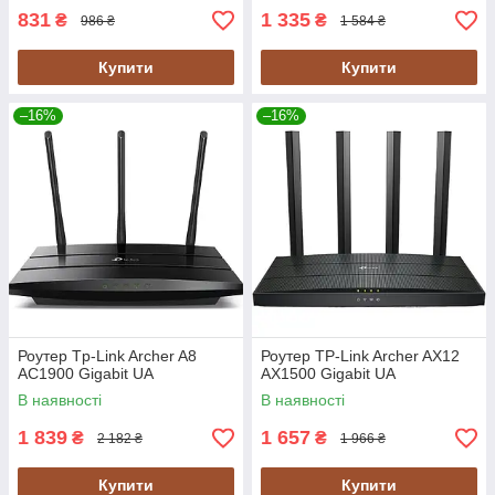
831
1 335
₴
₴
986 ₴
1 584 ₴
Купити
Купити
–16%
–16%
Роутер Tp-Link Archer A8
Роутер TP-Link Archer AX12
AC1900 Gigabit UA
AX1500 Gigabit UA
В наявності
В наявності
1 839
1 657
₴
₴
2 182 ₴
1 966 ₴
Купити
Купити