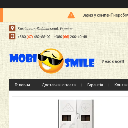
Зараз у компанії нероб
Кам'янець-Подільський, Україна
+380
(67)
482-88-02
+380
(66)
200-40-48
У нас є все!!!
Головна
Доставка і оплата
Гарантія
Контак