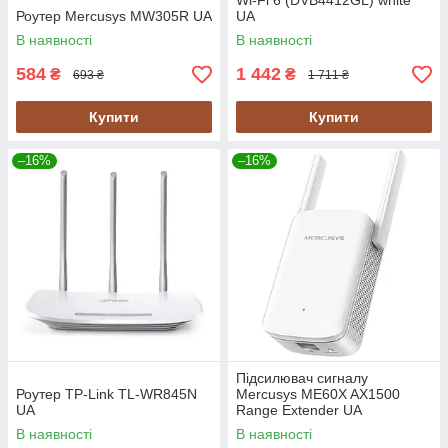
Wi-Fi 6 (DVB4412GL) white
Роутер Mercusys MW305R UA
UA
В наявності
В наявності
584
1 442
₴
₴
693 ₴
1 711 ₴
Купити
Купити
–16%
–16%
Підсилювач сигналу
Роутер TP-Link TL-WR845N
Mercusys ME60X AX1500
UA
Range Extender UA
В наявності
В наявності