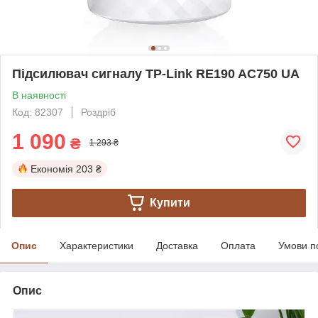
Підсилювач сигналу TP-Link RE190 AC750 UA
В наявності
Код: 82307
Роздріб
1 090
₴
1 293 ₴
Економія
203 ₴
Купити
Опис
Характеристики
Доставка
Оплата
Умови п
Опис