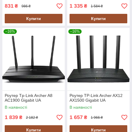
831
1 335
₴
₴
986 ₴
1 584 ₴
Купити
Купити
–16%
–16%
Роутер Tp-Link Archer A8
Роутер TP-Link Archer AX12
AC1900 Gigabit UA
AX1500 Gigabit UA
В наявності
В наявності
1 839
1 657
₴
₴
2 182 ₴
1 966 ₴
Купити
Купити