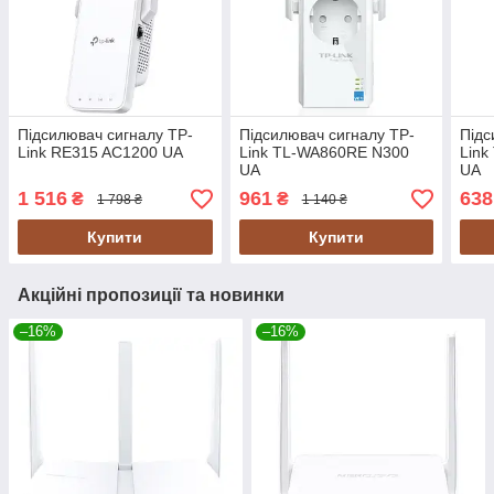
Підсилювач сигналу TP-
Підсилювач сигналу TP-
Підс
Link RE315 AC1200 UA
Link TL-WA860RE N300
Lin
UA
UA
1 516
961
638
₴
₴
1 798 ₴
1 140 ₴
Купити
Купити
Акційні пропозиції та новинки
–16%
–16%