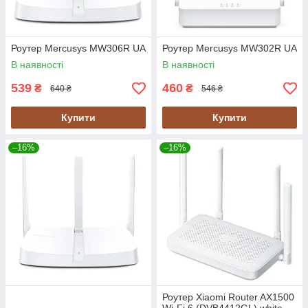
Роутер Mercusys MW306R UA
Роутер Mercusys MW302R UA
В наявності
В наявності
539
460
₴
₴
640 ₴
546 ₴
Купити
Купити
–16%
–16%
Роутер Xiaomi Router AX1500