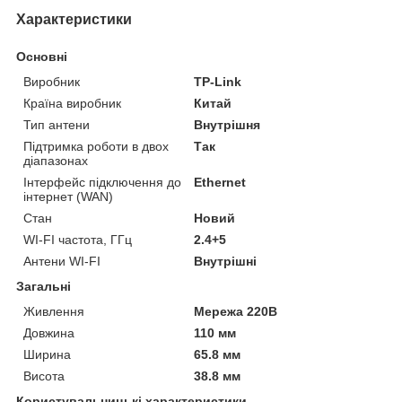
Характеристики
Основні
Виробник
TP-Link
Країна виробник
Китай
Тип антени
Внутрішня
Підтримка роботи в двох
Так
діапазонах
Інтерфейс підключення до
Ethernet
інтернет (WAN)
Стан
Новий
WI-FI частота, ГГц
2.4+5
Антени WI-FI
Внутрішні
Загальні
Живлення
Мережа 220В
Довжина
110 мм
Ширина
65.8 мм
Висота
38.8 мм
Користувальницькі характеристики