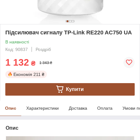
Підсилювач сигналу TP-Link RE220 AC750 UA
В наявності
Код: 90837
Роздріб
1 132
₴
1 343 ₴
Економія
211 ₴
Купити
Опис
Характеристики
Доставка
Оплата
Умови п
Опис