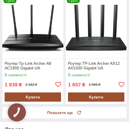
–16%
–16%
Роутер Tp-Link Archer A8
Роутер TP-Link Archer AX12
AC1900 Gigabit UA
AX1500 Gigabit UA
В наявності
В наявності
1 839
1 657
₴
₴
2 182 ₴
1 966 ₴
Купити
Купити
Показати ще