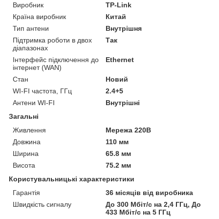
Виробник
TP-Link
Країна виробник
Китай
Тип антени
Внутрішня
Підтримка роботи в двох
Так
діапазонах
Інтерфейс підключення до
Ethernet
інтернет (WAN)
Стан
Новий
WI-FI частота, ГГц
2.4+5
Антени WI-FI
Внутрішні
Загальні
Живлення
Мережа 220В
Довжина
110 мм
Ширина
65.8 мм
Висота
75.2 мм
Користувальницькі характеристики
Гарантія
36 місяців від виробника
Швидкість сигналу
До 300 Мбіт/с на 2,4 ГГц, До
433 Мбіт/с на 5 ГГц