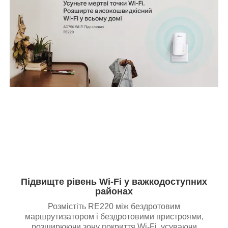
Підвищте рівень Wi-Fi у важкодоступних
районах
Розмістіть RE220 між бездротовим
маршрутизатором і бездротовими пристроями,
розширюючи зону покриття Wi-Fi, усуваючи