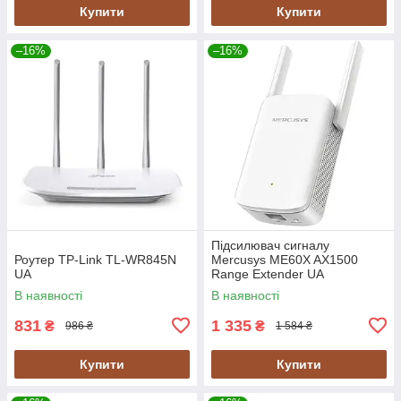
Купити
Купити
–16%
–16%
Підсилювач сигналу
Роутер TP-Link TL-WR845N
Mercusys ME60X AX1500
UA
Range Extender UA
В наявності
В наявності
831
1 335
₴
₴
986 ₴
1 584 ₴
Купити
Купити