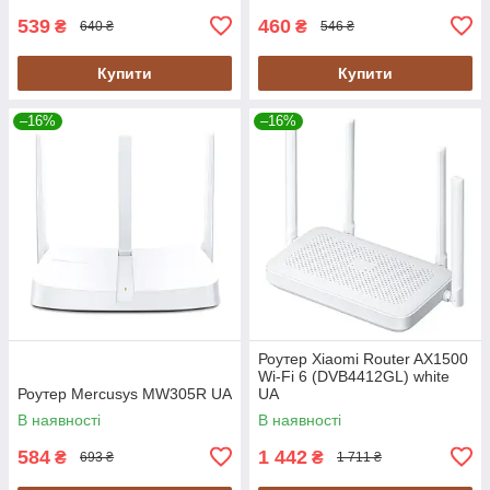
539
460
₴
₴
640 ₴
546 ₴
Купити
Купити
–16%
–16%
Роутер Xiaomi Router AX1500
Wi-Fi 6 (DVB4412GL) white
Роутер Mercusys MW305R UA
UA
В наявності
В наявності
584
1 442
₴
₴
693 ₴
1 711 ₴