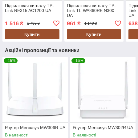
Підсилювач сигналу TP-
Підсилювач сигналу TP-
Підс
Link RE315 AC1200 UA
Link TL-WA860RE N300
Lin
UA
UA
1 516
961
638
₴
₴
1 798 ₴
1 140 ₴
Купити
Купити
Акційні пропозиції та новинки
–16%
–16%
Роутер Mercusys MW306R UA
Роутер Mercusys MW302R UA
В наявності
В наявності