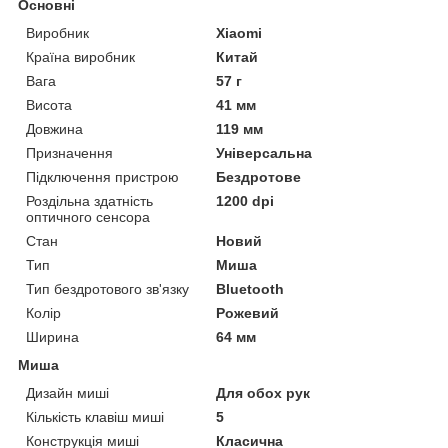
Основні
Виробник
Xiaomi
Країна виробник
Китай
Вага
57 г
Висота
41 мм
Довжина
119 мм
Призначення
Універсальна
Підключення пристрою
Бездротове
Роздільна здатність
1200 dpi
оптичного сенсора
Стан
Новий
Тип
Миша
Тип бездротового зв'язку
Bluetooth
Колір
Рожевий
Ширина
64 мм
Миша
Дизайн миші
Для обох рук
Кількість клавіш миші
5
Конструкція миші
Класична