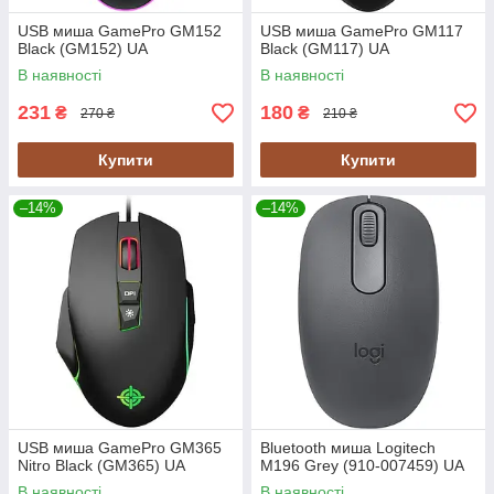
USB миша GamePro GM152
USB миша GamePro GM117
Black (GM152) UA
Black (GM117) UA
В наявності
В наявності
231
180
₴
₴
270 ₴
210 ₴
Купити
Купити
–14%
–14%
USB миша GamePro GM365
Bluetooth миша Logitech
Nitro Black (GM365) UA
M196 Grey (910-007459) UA
В наявності
В наявності