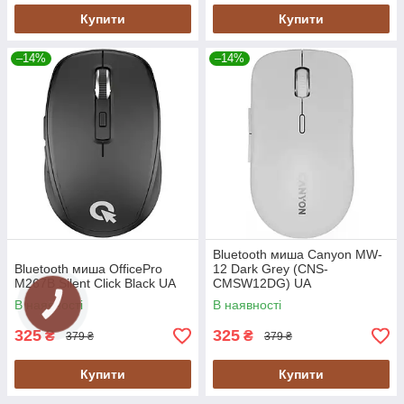
Купити
Купити
–14%
–14%
Bluetooth миша Canyon MW-
Bluetooth миша OfficePro
12 Dark Grey (CNS-
M267B Silent Click Black UA
CMSW12DG) UA
В наявності
В наявності
325
325
₴
₴
379 ₴
379 ₴
Купити
Купити