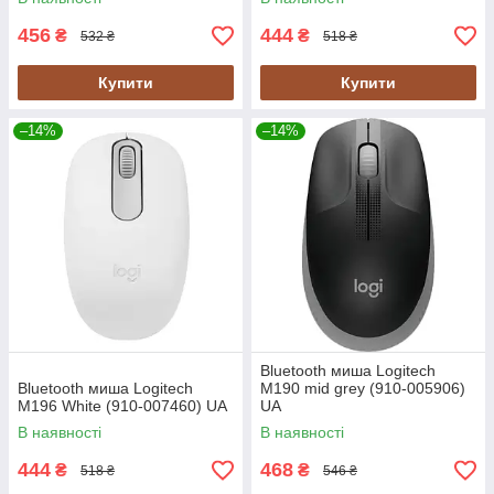
456
444
₴
₴
532 ₴
518 ₴
Купити
Купити
–14%
–14%
Bluetooth миша Logitech
Bluetooth миша Logitech
M190 mid grey (910-005906)
M196 White (910-007460) UA
UA
В наявності
В наявності
444
468
₴
₴
518 ₴
546 ₴