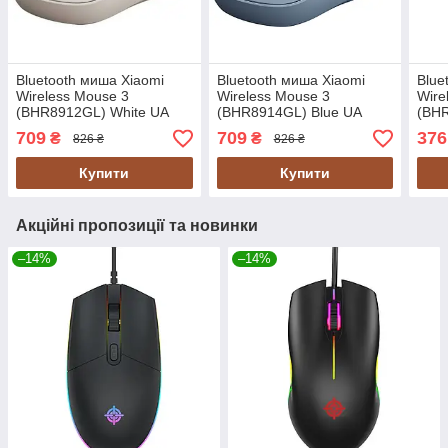
Bluetooth миша Xiaomi
Bluetooth миша Xiaomi
Blue
Wireless Mouse 3
Wireless Mouse 3
Wire
(BHR8912GL) White UA
(BHR8914GL) Blue UA
(BHR
709
709
376
₴
₴
826 ₴
826 ₴
Купити
Купити
Акційні пропозиції та новинки
–14%
–14%