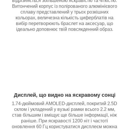
відрізняється збільшеною яскравістю та чіткістю.
Витончений корпус із полірованого алюмінієвого
сплаву представлений у трьох розкішних
кольорах, величезна кількість циферблатів на
вибір перетворюють браслет на аксесуар, що
ідеально доповнює твій повсякденний образ.
Дисплей, що видно на яскравому сонці
1.74-дюймовий AMOLED-дисплей, покритий 2.5D
склом і укладений у вузькі рамки всього 2.2 мм,
став більшим і вміщує ще більше інформації, ніж
раніше. При яскравості 1200 ніт і частоті
оновлення 60 Гц користуватися дисплеєм можна