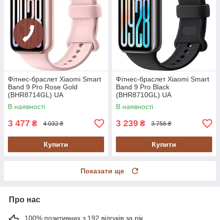
Фітнес-браслет Xiaomi Smart
Фітнес-браслет Xiaomi Smart
Band 9 Pro Rose Gold
Band 9 Pro Black
(BHR8714GL) UA
(BHR8710GL) UA
В наявності
В наявності
3 477
3 239
₴
₴
4 032 ₴
3 756 ₴
Купити
Купити
Показати ще
Про нас
100% позитивних з 192 відгуків за рік