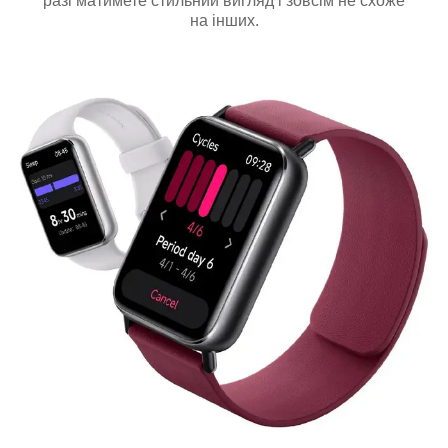
разі матимете стильний вигляд і зовсім не схоже
на інших.