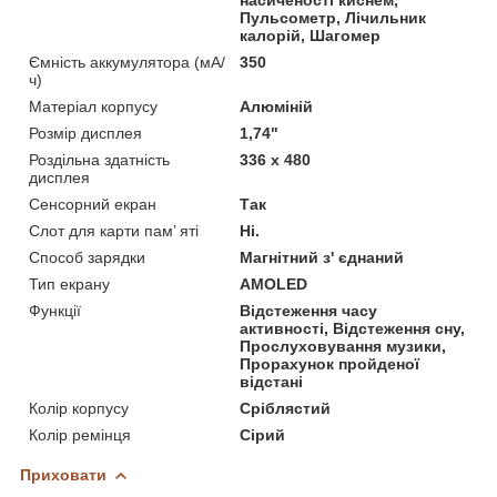
Пульсометр, Лічильник
калорій, Шагомер
Ємність аккумулятора (мА/
350
ч)
Матеріал корпусу
Алюміній
Розмір дисплея
1,74"
Роздільна здатність
336 x 480
дисплея
Сенсорний екран
Так
Слот для карти пам’ яті
Ні.
Способ зарядки
Магнітний з' єднаний
Тип екрану
AMOLED
Функції
Відстеження часу
активності, Відстеження сну,
Прослуховування музики,
Прорахунок пройденої
відстані
Колір корпусу
Сріблястий
Колір ремінця
Сірий
Приховати