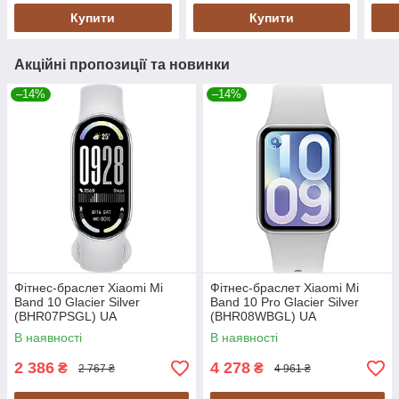
Купити
Купити
Акційні пропозиції та новинки
–14%
–14%
Фітнес-браслет Xiaomi Mi
Фітнес-браслет Xiaomi Mi
Band 10 Glacier Silver
Band 10 Pro Glacier Silver
(BHR07PSGL) UA
(BHR08WBGL) UA
В наявності
В наявності
2 386
4 278
₴
₴
2 767 ₴
4 961 ₴