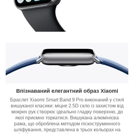
Впізнаваний елегантний образ Xiaomi
Браслет Xiaomi Smart Band 9 Pro виконаний у стилі
вишуканої класики: міцне 2.5D скло із захистом від
мокрих рук створює ідеально гладку поверхню, до
якої приємно торкатися. Вишукана алюмінієва
рама, що оброблена методом піскоструминного
шліфування, представлена в трьох кольорах на