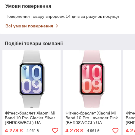
Умови повернення
Повернення товару впродовж 14 днів за рахунок покупця
Всі умови повернення
Подібні товари компанії
Фітнес-браслет Xiaomi Mi
Фітнес-браслет Xiaomi Mi
Фітн
Band 10 Pro Glacier Silver
Band 10 Pro Lavender Pink
Band
(BHR08WBGL) UA
(BHR08WGGL) UA
(BH
4 278
4 278
4 2
₴
₴
4 961 ₴
4 961 ₴