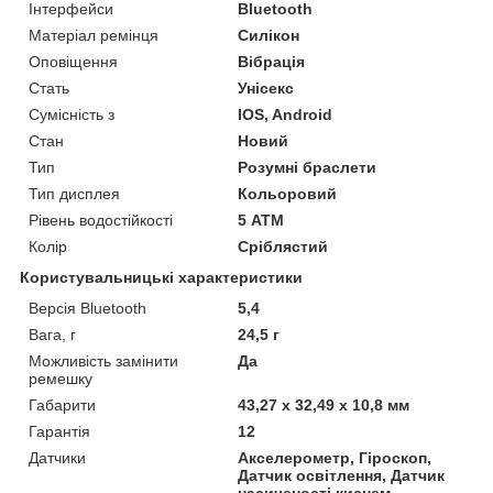
Інтерфейси
Bluetooth
Матеріал ремінця
Силікон
Оповіщення
Вібрація
Стать
Унісекс
Сумісність з
IOS, Android
Стан
Новий
Тип
Розумні браслети
Тип дисплея
Кольоровий
Рівень водостійкості
5 АТМ
Колір
Сріблястий
Користувальницькі характеристики
Версія Bluetooth
5,4
Вага, г
24,5 г
Можливість замінити
Да
ремешку
Габарити
43,27 x 32,49 x 10,8 мм
Гарантія
12
Датчики
Акселерометр, Гіроскоп,
Датчик освітлення, Датчик
насиченості киснем,