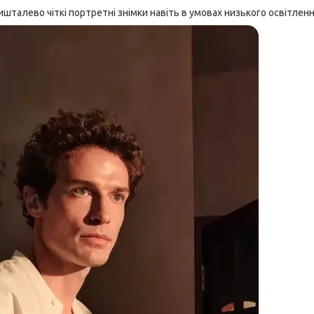
шталево чіткі портретні знімки навіть в умовах низького освітленн