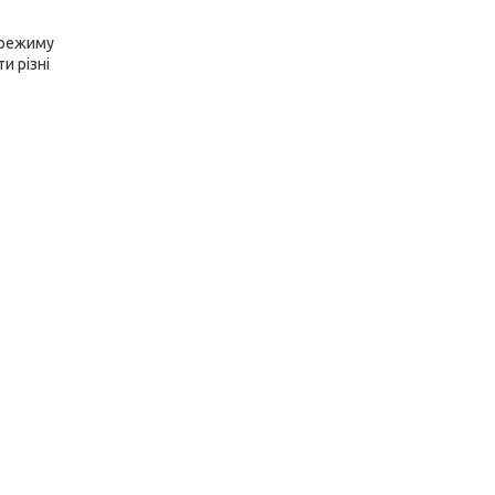
 режиму
и різні