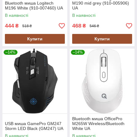
Bluetooth миша Logitech
M190 mid grey (910-005906)
M196 White (910-007460) UA
UA
В наявності
В наявності
444
468
₴
₴
518 ₴
546 ₴
Купити
Купити
–14%
–14%
Bluetooth миша OfficePro
USB миша GamePro GM247
M265W Wireless/Bluetooth
Storm LED Black (GM247) UA
White UA
В наявності
В наявності