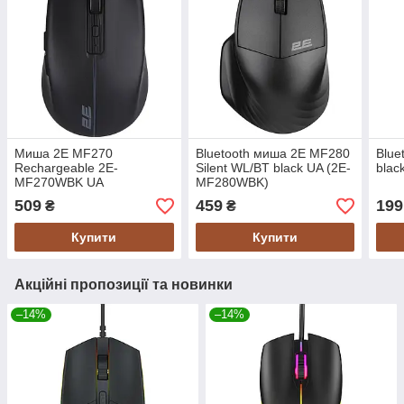
Миша 2E MF270
Bluetooth миша 2E MF280
Blue
Rechargeable 2E-
Silent WL/BT black UA (2E-
blac
MF270WBK UA
MF280WBK)
509
459
199
₴
₴
Купити
Купити
Акційні пропозиції та новинки
–14%
–14%