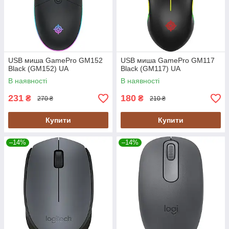
USB миша GamePro GM152
USB миша GamePro GM117
Black (GM152) UA
Black (GM117) UA
В наявності
В наявності
231
180
₴
₴
270 ₴
210 ₴
Купити
Купити
–14%
–14%