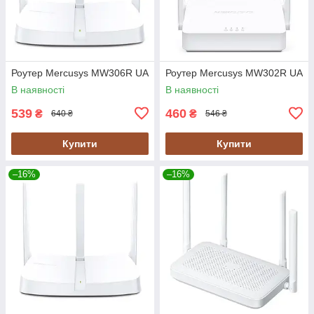
Роутер Mercusys MW306R UA
Роутер Mercusys MW302R UA
В наявності
В наявності
539
460
₴
₴
640 ₴
546 ₴
Купити
Купити
–16%
–16%