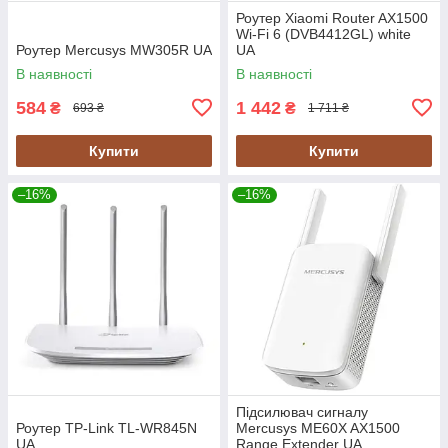
Роутер Xiaomi Router AX1500
Wi-Fi 6 (DVB4412GL) white
Роутер Mercusys MW305R UA
UA
В наявності
В наявності
584
1 442
₴
₴
693 ₴
1 711 ₴
Купити
Купити
–16%
–16%
Підсилювач сигналу
Роутер TP-Link TL-WR845N
Mercusys ME60X AX1500
UA
Range Extender UA