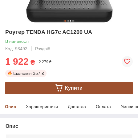
Роутер TENDA HG7c AC1200 UA
В наявності
Код: 93492
Роздріб
1 922
₴
2 279 ₴
Економія
357 ₴
Купити
Опис
Характеристики
Доставка
Оплата
Умови п
Опис