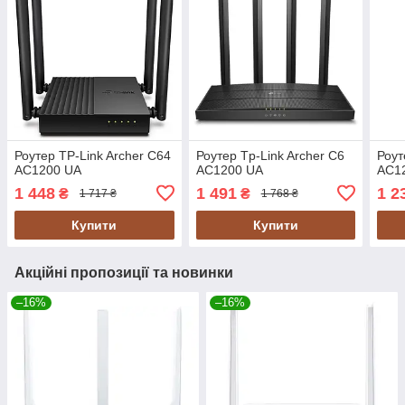
Роутер TP-Link Archer C64
Роутер Tp-Link Archer C6
Роут
AC1200 UA
AC1200 UA
AC1
1 448
1 491
1 2
₴
₴
1 717 ₴
1 768 ₴
Купити
Купити
Акційні пропозиції та новинки
–16%
–16%