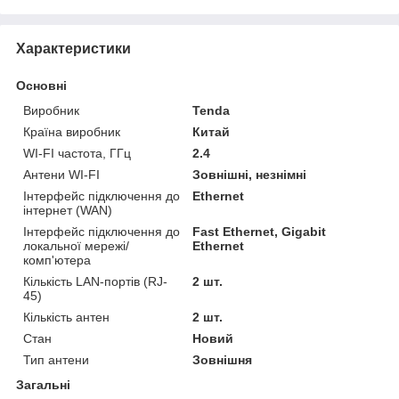
Характеристики
Основні
Виробник
Tenda
Країна виробник
Китай
WI-FI частота, ГГц
2.4
Антени WI-FI
Зовнішні, незнімні
Інтерфейс підключення до
Ethernet
інтернет (WAN)
Інтерфейс підключення до
Fast Ethernet, Gigabit
локальної мережі/
Ethernet
комп'ютера
Кількість LAN-портів (RJ-
2 шт.
45)
Кількість антен
2 шт.
Стан
Новий
Тип антени
Зовнішня
Загальні