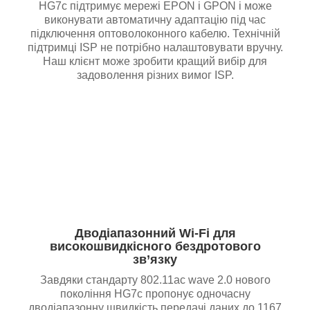
HG7c підтримує мережі EPON і GPON і може
виконувати автоматичну адаптацію під час
підключення оптоволоконного кабелю. Технічній
підтримці ISP не потрібно налаштовувати вручну.
Наш клієнт може зробити кращий вибір для
задоволення різних вимог ISP.
Дводіапазонний Wi-Fi для
високошвидкісного бездротового
зв’язку
Завдяки стандарту 802.11ac wave 2.0 нового
покоління HG7c пропонує одночасну
дводіапазонну швидкість передачі даних до 1167