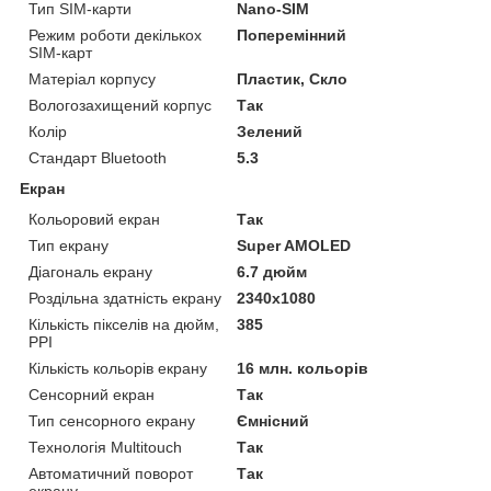
Тип SIM-карти
Nano-SIM
Режим роботи декількох
Поперемінний
SIM-карт
Матеріал корпусу
Пластик, Скло
Вологозахищений корпус
Так
Колір
Зелений
Стандарт Bluetooth
5.3
Екран
Кольоровий екран
Так
Тип екрану
Super AMOLED
Діагональ екрану
6.7 дюйм
Роздільна здатність екрану
2340х1080
Кількість пікселів на дюйм,
385
PPI
Кількість кольорів екрану
16 млн. кольорів
Сенсорний екран
Так
Тип сенсорного екрану
Ємнісний
Технологія Multitouch
Так
Автоматичний поворот
Так