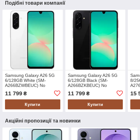
Подібні товари компанії
Samsung Galaxy A26 5G
Samsung Galaxy A26 5G
Sams
6/128GB White (SM-
6/128GB Black (SM-
8/25
A266BZWBEUC) No
A266BZKBEUC) No
A276
Adapter UA UCRF
Adapter UA UCRF
UA 
11 799
11 799
15 
₴
₴
Купити
Купити
Акційні пропозиції та новинки