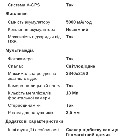
Система A-GPS
Так
Живлення
Ємність акумулятору
5000 мА/год
Кріплення акумулятора
Незнімний
Можливість підзарядки від
Так
USB
Мультимедіа
Фотокамера
Так
Спалах
Світлодіодна
Максимальна роздільна
3840x2160
здатність відео
Камера на лицьовій панелі
Так
Кількість мегапікселів
13 Мп
фронтальної камери
Стереодинаміки
Так
Роз'єм для навушників
3,5 мм
Додаткові характеристики
Інші функції і особливості
Сканер відбитку пальця,
Геомагнітний датчик,