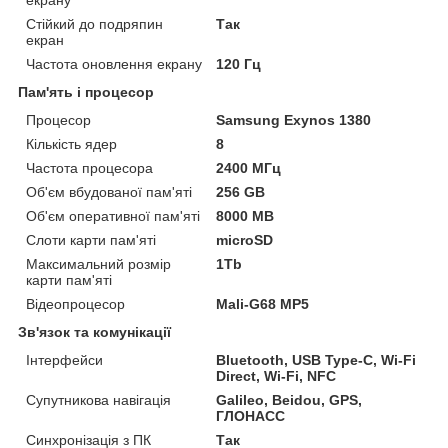
екрану
Стійкий до подряпин
Так
екран
Частота оновлення екрану
120 Гц
Пам'ять і процесор
Процесор
Samsung Exynos 1380
Кількість ядер
8
Частота процесора
2400 МГц
Об'єм вбудованої пам'яті
256 GB
Об'єм оперативної пам'яті
8000 MB
Слоти карти пам'яті
microSD
Максимальний розмір
1Tb
карти пам'яті
Відеопроцесор
Mali-G68 MP5
Зв'язок та комунікації
Інтерфейси
Bluetooth, USB Type-C, Wi-Fi
Direct, Wi-Fi, NFC
Супутникова навігація
Galileo, Beidou, GPS,
ГЛОНАСС
Синхронізація з ПК
Так