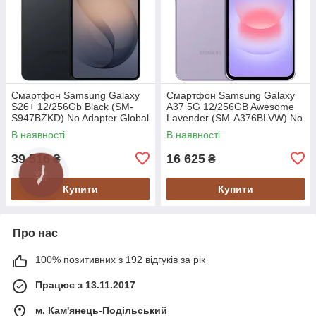
Смартфон Samsung Galaxy
Смартфон Samsung Galaxy
S26+ 12/256Gb Black (SM-
A37 5G 12/256GB Awesome
S947BZKD) No Adapter Global
Lavender (SM-A376BLVW) No
version
Adapter MY
В наявності
В наявності
39 516
16 625
₴
₴
Купити
Купити
Про нас
100% позитивних з 192 відгуків за рік
Працює з 13.11.2017
м. Кам'янець-Подільський