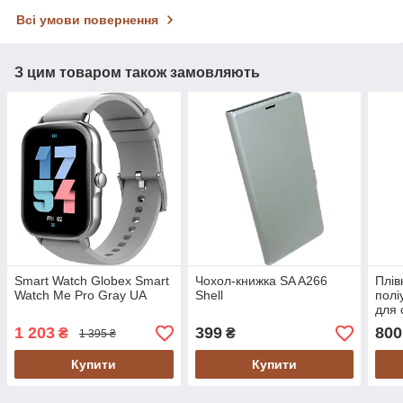
Всі умови повернення
З цим товаром також замовляють
Smart Watch Globex Smart
Чохол-книжка SA A266
Плів
Watch Me Pro Gray UA
Shell
полі
для 
1 203
399
800
₴
₴
1 395 ₴
Купити
Купити