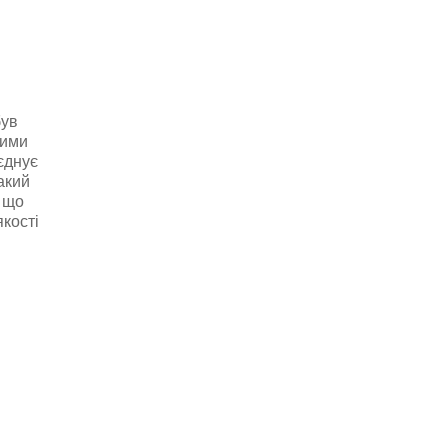
був
ними
єднує
акий
, що
кості