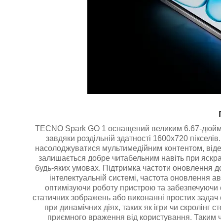
TECNO Spark GO 1 оснащений великим 6.67-дюймо
завдяки роздільній здатності 1600x720 пікселів
насолоджуватися мультимедійним контентом, відео 
залишається добре читабельним навіть при яскр
будь-яких умовах. Підтримка частоти оновлення д
інтелектуальній системі, частота оновлення ав
оптимізуючи роботу пристрою та забезпечуючи
статичних зображень або виконанні простих задач 
при динамічних діях, таких як ігри чи скролінг 
приємного враження від користування. Таким ч