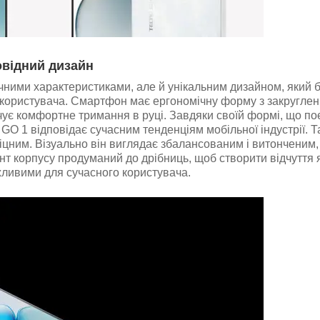
відний дизайн
ними характеристиками, але й унікальним дизайном, який 
 користувача. Смартфон має ергономічну форму з закругле
ечує комфортне тримання в руці. Завдяки своїй формі, що по
O 1 відповідає сучасним тенденціям мобільної індустрії. Т
 міцним. Візуально він виглядає збалансованим і витонченим
т корпусу продуманий до дрібниць, щоб створити відчуття я
ажливими для сучасного користувача.