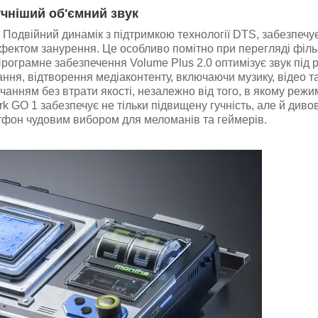
учніший об'ємний звук
 Подвійний динамік з підтримкою технології DTS, забезпечу
ефектом занурення. Це особливо помітно при перегляді філь
Програмне забезпечення Volume Plus 2.0 оптимізує звук під р
ання, відтворення медіаконтенту, включаючи музику, відео та
анням без втрати якості, незалежно від того, в якому режи
 GO 1 забезпечує не тільки підвищену гучність, але й диво
ртфон чудовим вибором для меломанів та геймерів.