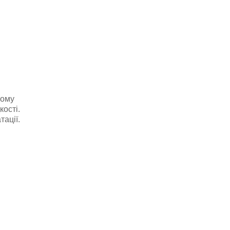
ному
ості.
тації.