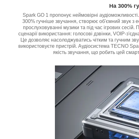
На 300% г
Spark GO 1 пропонує неймовірні аудіоможливості.
300% гучніше звучання, створює об'ємний звук з 
прослуховуванні музики та під час ігрових сесій. 
сценарії використання: голосові дзвінки, VOIP-з'єдн
Це дозволяє насолоджуватись чітким та гучним звуч
використовуєте пристрій. Аудіосистема TECNO Spark
якість звучання, що робить цей сма