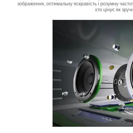
зображення, оптимальну яскравість і розумну част
хто цінує як зруч