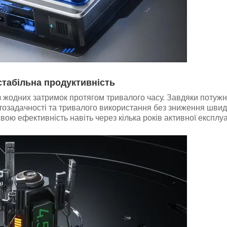
табільна продуктивність
жодних затримок протягом тривалого часу. Завдяки потуж
озадачності та тривалого використання без зниження швидк
ою ефективність навіть через кілька років активної експлуа