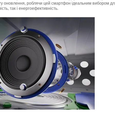
оту оновлення, роблячи цей смартфон ідеальним вибором дл
ність, так і енергоефективність.