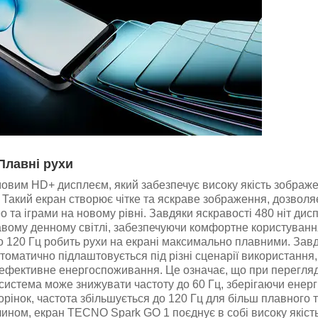
Плавні рухи
вим HD+ дисплеєм, який забезпечує високу якість зображ
. Такий екран створює чітке та яскраве зображення, дозволя
та іграми на новому рівні. Завдяки яскравості 480 ніт дис
авому денному світлі, забезпечуючи комфортне користуванн
о 120 Гц робить рухи на екрані максимально плавними. Зав
томатично підлаштовується під різні сценарії використання,
 ефективне енергоспоживання. Це означає, що при перегляд
система може знижувати частоту до 60 Гц, зберігаючи енерг
сторінок, частота збільшується до 120 Гц для більш плавного 
ином, екран TECNO Spark GO 1 поєднує в собі високу якіст