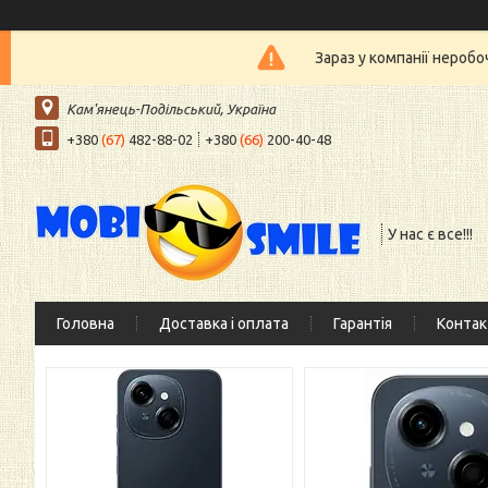
Зараз у компанії нероб
Кам'янець-Подільський, Україна
+380
(67)
482-88-02
+380
(66)
200-40-48
У нас є все!!!
Головна
Доставка і оплата
Гарантія
Контак