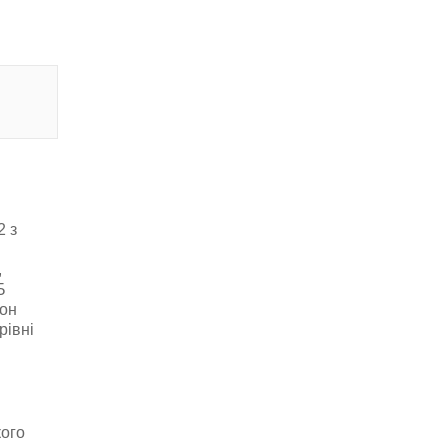
2 з
,
Б
фон
рівні
кого