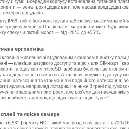
стику й гуми. Всередині корпусу встановлена титанова плас
мпоненти — вона трохи додає ваги, але насамперед додатко
 телефон від ударів.
у IP68, тобто його конструкція забезпечує максимальний з
у всередину девайсу. Працювати смартфон може в будь-яких
ику спеку чи лютий мороз — від -20°C до +55°C.
мана ергономіка
 клавіша живлення зі вбудованим сканером відбитку пальця
рані — клавіша швидкого доступу та відсік для SIM-карт і ка
M-карти та одну карту microSD, щоб вам було легше економит
твувати додатковою пам’яттю. А клавішу швидкого доступу м
кання, натискання та утримання й подвійного натискання: в
ати ярлики, наприклад ліхтарик. На нижній грані під гумово
чення з зарядним пристроєм, але роз’єму для навушників у
и знайдете гарнітуру, що підключається до Type-C.
сплей та якісна камера
 6,53” формату HD+, який має роздільну здатність 720х1
чені кольори подарують задоволення від перегляду фільмів і