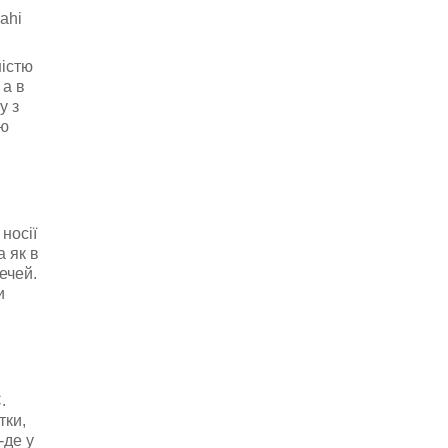
ahi
істю
 а в
у з
ою
носії
 як в
ечей.
и
.
тки,
-де у