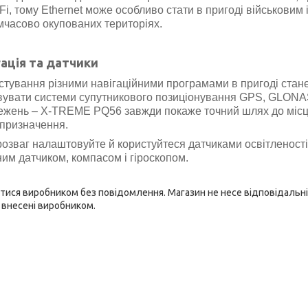
-Fi, тому Ethernet може особливо стати в пригоді військовим 
мчасово окупованих територіях.
гація та датчики
стування різними навігаційними програмами в пригоді стан
вувати системи супутникового позиціонування GPS, GLONA
межень – X-TREME PQ56 завжди покаже точний шлях до міс
призначення.
 розваг налаштовуйте й користуйтеся датчиками
освітленості
им датчиком, компасом і гіроскопом.
ися виробником без повідомлення. Магазин не несе відповідальні
, внесені виробником.