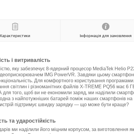
Характеристики
Інформація для замовлення
сть і витривалість
тю, яку забезпечує 8-ядерний процесор MediaTek Helio P2
 відеоприскорювачем IMG PowerVR. Завдяки цьому смартфон
нкціональність. Для комфортного користування програмами
гання світлин і різноманітних файлів X-TREME PQ56 має 6 Г
 А для того, щоб ви не економили заряд, ми наділили смарт
одна з найпотужніших батарей поміж наших смартфонів на 
ристрій підтримує швидку зарядку — що може бути краще?
ть та ударостійкість
арів ми наділили його міцним корпусом, за виготовлення я