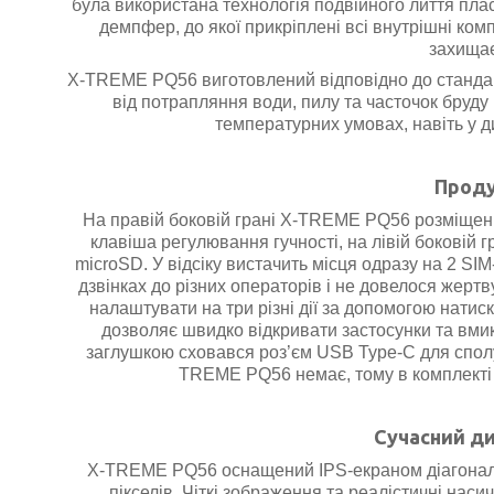
була використана технологія подвійного лиття пла
демпфер, до якої прикріплені всі внутрішні ко
захищає
X-TREME PQ56 виготовлений відповідно до стандарт
від потрапляння води, пилу та часточок бруд
температурних умовах, навіть у д
Проду
На правій боковій грані X-TREME PQ56 розміщені
клавіша регулювання гучності, на лівій боковій г
microSD. У відсіку вистачить місця одразу на 2 SI
дзвінках до різних операторів і не довелося жер
налаштувати на три різні дії за допомогою натис
дозволяє швидко відкривати застосунки та вмик
заглушкою сховався роз’єм USB Type-C для сполу
TREME PQ56 немає, тому в комплекті в
Сучасний ди
X-TREME PQ56 оснащений IPS-екраном діагоналлю
пікселів.
Чіткі зображення та реалістичні наси