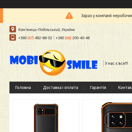
Зараз у компанії неробочи
Кам'янець-Подільський, Україна
+380
(67)
482-88-02
+380
(66)
200-40-48
У нас є все!!!
Головна
Доставка і оплата
Гарантія
Контак