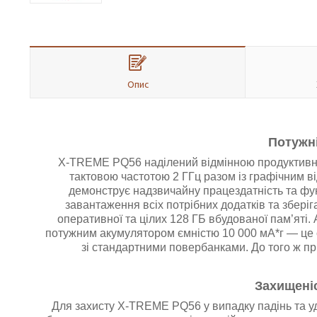
Опис
Потужні
X-TREME PQ56 наділений відмінною продуктивніс
тактовою частотою 2 ГГц разом із графічним
демонструє надзвичайну працездатність та фу
завантаження всіх потрібних додатків та збері
оперативної та цілих 128 ГБ вбудованої пам’яті.
потужним акумулятором ємністю 10 000 мА*г — це 
зі стандартними повербанками. До того ж п
Захищеніс
Для захисту X-TREME PQ56 у випадку падінь та уд