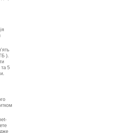
ія
и
’ять
Б ).
ти
 та 5
и.
ого
битком
et-
ете
адже