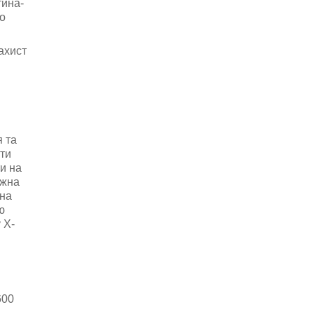
тина-
во
ахист
 та
рти
и на
ожна
она
ю
 X-
600