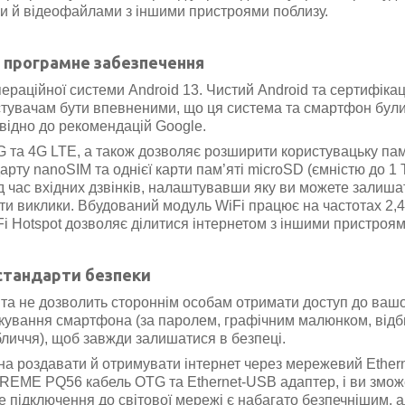
ми й відеофайлами з іншими пристроями поблизу.
а програмне забезпечення
раційної системи Android 13. Чистий Android та сертифікац
стувачам бути впевненими, що ця система та смартфон бул
овідно до рекомендацій Google.
G та 4G LTE,
а також дозволяє розширити користувацьку пам
арту nanoSIM та однієї карти пам’яті microSD
(ємністю до 1 Т
час вхідних дзвінків, налаштувавши яку ви можете залиша
ти виклики. Вбудований модуль WiFi працює на частотах 2,4
iFi Hotspot дозволяє ділитися інтернетом з іншими пристроям
 стандарти безпеки
та не дозволить стороннім особам отримати доступ до ваш
окування смартфона (за паролем, графічним малюнком, від
личчя), щоб завжди залишатися в безпеці.
на роздавати й отримувати інтернет через мережевий Ethern
TREME PQ56 кабель OTG та Ethernet-USB адаптер, і ви змож
ке підключення до світової мережі є набагато безпечнішим, 