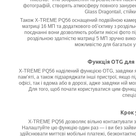
фотографій, створять атмосферу повного зануренн
Glass Dragontail, стій
Також
X-TREME PQ56 оснащений подвійною камерою
матриці 16 МП та додаткового об’єктиву з розділь
поєднанні вони дозволяють робити якісні фото пі
роздільною здатністю матриці 5 МП зручно викор
можливістю для багатьох у
Функція OTG для
X-TREME PQ56 наділений функцією OTG, завдяки як
пам’яті, а також підзаряджати інші пристрої, якщо п
офісі, так і вдома або в дорозі, адже завдяки ній 
Для того, щоб почати користуватися цим функ
спеці
Крок 
X-TREME PQ56 дозволяє вільно контактувати з 
Налаштуйте цю функцію один раз — і ви без зайви
здійснювати миттєві мобільні платежі, безконтактн