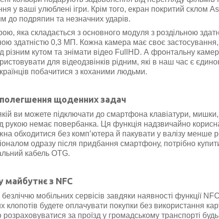
я у ваші улюблені ігри. Крім того, екран покритий склом As
ким до подряпин та незначних ударів.
, яка складається з основного модуля з роздільною здатн
ною здатністю 0,3 МП. Кожна камера має своє застосування,
д різним кутом та знімати відео FullHD. А фронтальну камер
истовувати для відеодзвінків рідним, які в наш час є єдин
країнців побачитися з коханими людьми.
 полегшення щоденних задач
ій ви можете підключати до смартфона клавіатури, мишки, 
ід рукою немає п
о
вербанка. Ця функція надзвичайно корисна
можна обходитися без комп’ютера й пакувати у валізу менше р
ціоналом одразу після придбання смартфону,
потрібно купит
альний кабель OTG.
у майбутнє з NFC
безліччю мобільних сервісів завдяки наявності функції NFC
х клопотів будете оплачувати покупки без використання кар
о розраховуватися за проїзд у громадському транспорті будь