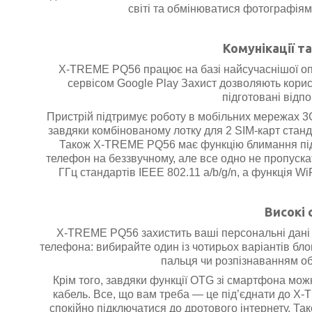
світі та обмінюватися фотографія
Комунікації т
X-TREME PQ56 працює на базі найсучаснішої опе
сервісом Google Play Захист дозволяють кори
підготовані відп
Пристрій підтримує роботу в мобільних мережах 3
завдяки комбінованому лотку для 2 SIM-карт станд
Також X-TREME PQ56 має функцію блимання під 
телефон на беззвучному, але все одно не пропуска
ГГц стандартів IEEE 802.11 a/b/g/n, а функція W
Високі
X-TREME PQ56 захистить ваші персональні дані 
телефона: вибирайте один із
чотирьох варіантів бл
пальця чи розпізнаванням об
Крім того, завдяки функції OTG зі смартфона мож
кабель.
Все, що вам треба — це під’єднати до X-
спокійно підключатися до дротового інтернету. Та