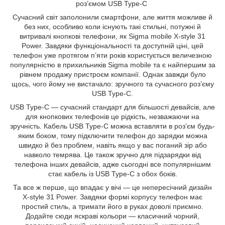
роз’ємом USB Type-C
Сучасний світ заполонили смартфони, але життя можливе й
без них, особливо коли існують такі стильні, потужні й
витривалі кнопкові телефони, як Sigma mobile X-style 31
Power. Завдяки функціональності та доступній ціні, цей
телефон уже протягом п’яти років користується величезною
популярністю в прихильників Sigma mobile та є найпершим за
рівнем продажу пристроєм компанії. Однак завжди було
щось, чого йому не вистачало: зручного та сучасного роз’єму
USB Type-C.
USB Type-C — сучасний стандарт для більшості девайсів, але
для кнопкових телефонів це рідкість, незважаючи на
зручність. Кабель USB Type-C можна вставляти в роз’єм будь-
яким боком, тому підключити телефон до зарядки можна
швидко й без проблем, навіть якщо у вас поганий зір або
навколо темрява. Це також зручно для підзарядки від
телефона інших девайсів, адже сьогодні все популярнішим
стає кабель із USB Type-C з обох боків.
Та все ж перше, що впадає у вічі — це непересічний дизайн
X-style 31 Power. Завдяки формі корпусу телефон має
простий стиль, а тримати його в руках доволі приємно.
Додайте сюди яскраві кольори — класичний чорний,