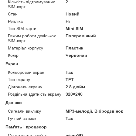
Кількість підтримуваних
2
SIM-карт
Стан
Новий
Репліка
Ні
Тип SIM-карти
Mini SIM
Режим роботи декількох
Поперемінний
SIM-карт
Матеріал корпусу
Пластик
Колір
Червоний
Екран
Кольоровий екран
Так
Тип екрану
TFT
Діагональ екрану
2.8 дюйм
Роздільна здатність екрану
320×240
Дзвінки
Сигнали виклику
MP3-мелодії, Вібродзвінок
Гучний зв'язок
Так
Пам'ять і процесор
Слоти карти пам'яті
microSD