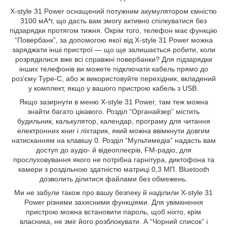
X-style 31 Power оснащений потужним акумулятором ємністю
3100 мА*г, що дасть вам змогу активно спілкуватися без
підзарядки протягом тижня. Окрім того, телефон має функцію
“Повербанк”, за допомогою якої від X-style 31 Power можна
заряджати інші пристрої — що ще залишається робити, коли
розрядилися вже всі справжні повербанки? Для підзарядки
інших телефонів ви можете підключати кабель прямо до
роз’єму Type-C, або ж використовуйте перехідник, вкладений
у комплект, якщо у вашого пристрою кабель з USB.
Якщо зазирнути в меню X-style 31 Power, там теж можна
знайти багато цікавого. Розділ “Органайзер” містить
будильник, калькулятор, календар, програму для читання
електронних книг і ліхтарик, який можна ввімкнути довгим
натисканням на клавішу 0. Розділ “Мультимедіа” надасть вам
доступ до аудіо- й відеоплеєрів, FM-радіо, для
прослуховування якого не потрібна гарнітура, диктофона та
камери з роздільною здатністю матриці 0,3 МП. Bluetooth
дозволить ділитися файлами без обмежень.
Ми не забули також про вашу безпеку й наділили X-style 31
Power різними захисними функціями. Для увімкнення
пристрою можна встановити пароль, щоб ніхто, крім
власника, не зміг його розблокувати. А “Чорний список” і