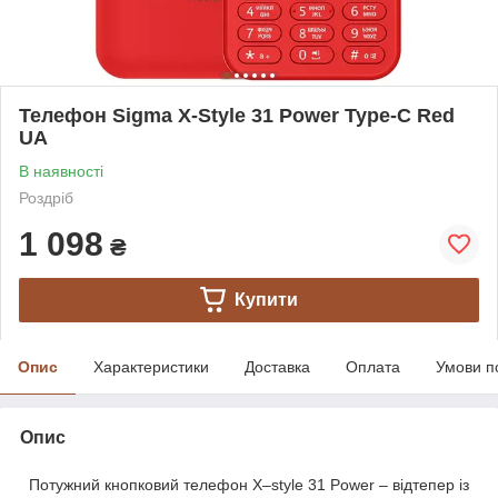
Телефон Sigma X-Style 31 Power Type-C Red
UA
В наявності
Роздріб
1 098
₴
Купити
Опис
Характеристики
Доставка
Оплата
Умови п
Опис
Потужний кнопковий телефон X–style 31 Power – відтепер із