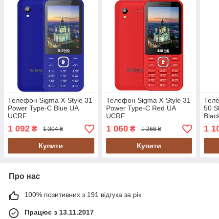
Телефон Sigma X-Style 31
Телефон Sigma X-Style 31
Теле
Power Type-C Blue UA
Power Type-C Red UA
50 S
UCRF
UCRF
Blac
1 092
1 060
1 1
₴
₴
1 304 ₴
1 266 ₴
Купити
Купити
Про нас
100% позитивних з 191 відгука за рік
Працює з 13.11.2017