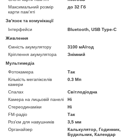
Максимальний розмір
до 32 Гб
карти пам'яті
Зв'язок та комунікації
Інтерфейси
Bluetooth, USB Type-C
Живлення
Ємність акумулятору
3100 мА/год
Кріплення акумулятора
Знімний
Мультимедіа
Фотокамера
Так
Кількість мегапікселів
0.3 Мп
камери
Спалах
Світлодіодна
Камера на лицьовій панелі
Ні
Стереодинаміки
Ні
FM-радіо
Так
Роз'єм для навушників
3,5 мм
Органайзер
Калькулятор, Годинник,
Будильник, Календар