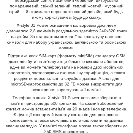
персидський синій, насичений червоний, цитрусовий
помаранчевий, свіжий зелений, теплий жовтий і мусонний
сірий — й отримаєте персоналізований девайс, який будь-
якому користувачеві буде до смаку.
X-style 31 Power оснащений кольоровим дисплеєм
діагоналлю 2,8 дюймів із роздільною здатністю 240х320 точок
на дюйм. За стандартом компанії на клавіатуру нанесені
символи для набору українською, англійською та російською
мовами.
Підтримка двох SIM-карт (формату miniSIM) стандарту GSM
дозволяє бути на зв’язку з іще більшою кількістю абонентів,
адже ви можете телефонувати на номери двох мобільних
операторів, застосовуючи економнішу тарифікацію, а також
розділяти персональні та службові дзвінки. А слот для
microSD-карток ємністю до 32 ГБ можна використати для
розширення користувацької пам’яті.
Телефонна книга X-style 31 Power дозволяє зберігати в
пам’яті пристрою до 500 контактів. На кожний збережений
контакт можна встановити ім’я на 20 знаків і номер телефона.
Є функції експорту й імпорту контактів для резервного
копіювання, а також можливість встановлювати на дзвінки
власну мелодію. У пам’яті телефона можна також зберегти до
250 SMS-повідомлень.