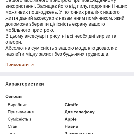
Вашого мобільного пристрою при повсякденному
використанні. Захищає його від пилу, подряпин і інших
можливих пошкоджень. У поточних реаліях нашого
життя даний аксесуар є незамінним помічником, який
допоможе зберегти цілісність екрану вашого
мобільного пристрою.
В цьому аксесуарі присутні всі необхідні вирізи та
отвори.
Абсолютна сумісність з вашою моделлю дозволяє
наклеїти міцну захист без будь-яких труднощів.
Приховати
Характеристики
Основні
Виробник
Giraffe
Призначення
Для телефону
Сумісність з
Apple
Стан
Новий
Тип
Захисне скло